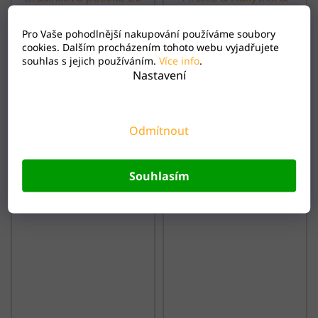
n.s.
Jahoda 20 n.s.
Pro Vaše pohodlnější nakupování používáme soubory
Bzz, do 4 dnů posíláme
Bzz, do 4 dnů posíláme
cookies. Dalším procházením tohoto webu vyjadřujete
souhlas s jejich používáním.
Více info
.
Nastavení
61 Kč
58 Kč
−
+
−
+
1
1
Odmítnout
Souhlasím