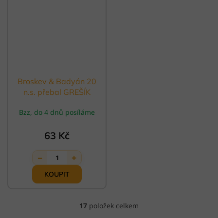
Broskev & Badyán 20
n.s. přebal GREŠÍK
Ovocný čaj
Bzz, do 4 dnů posíláme
63 Kč
−
+
1
17
položek celkem
O