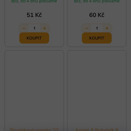
Bzz, do 4 dnů posíláme
Bzz, do 4 dnů posíláme
51 Kč
60 Kč
−
+
−
+
1
1
Brusinková paseka 20
Aronie & Rakytník &