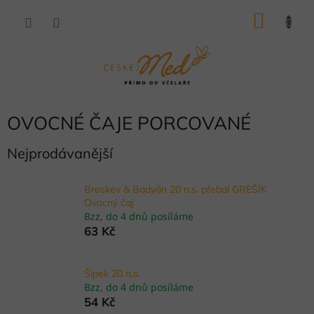
Přejít
NÁKU
na
obsah
KOŠÍK
OVOCNÉ ČAJE PORCOVANÉ
Nejprodávanější
Broskev & Badyán 20 n.s. přebal GREŠÍK
Ovocný čaj
Bzz, do 4 dnů posíláme
63 Kč
Šípek 20 n.s.
Bzz, do 4 dnů posíláme
54 Kč