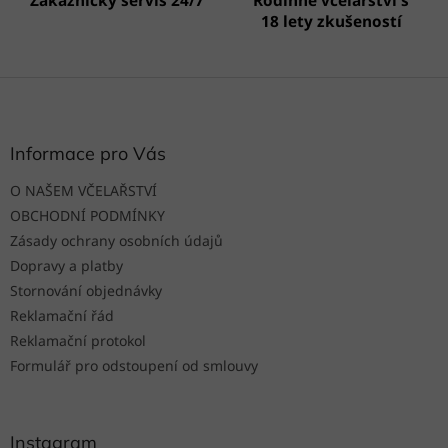
Zákaznický servis 24/7
Rodinné včelařství s
18 lety zkušeností
Z
á
p
a
Informace pro Vás
t
O NAŠEM VČELAŘSTVÍ
í
OBCHODNÍ PODMÍNKY
Zásady ochrany osobních údajů
Dopravy a platby
Stornování objednávky
Reklamační řád
Reklamační protokol
Formulář pro odstoupení od smlouvy
Instagram