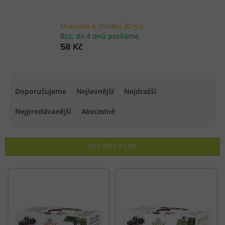
Mučenka & Vanilka 20 n.s.
Bzz, do 4 dnů posíláme
58 Kč
Ř
a
Doporučujeme
Nejlevnější
Nejdražší
z
e
Nejprodávanější
Abecedně
n
í
p
OTEVŘÍT FILTR
r
o
V
d
ý
u
p
k
i
t
s
ů