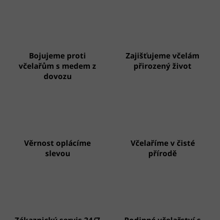
v
l
á
d
a
c
Bojujeme proti
Zajišťujeme včelám
í
p
včelařům s medem z
přirozený život
r
dovozu
v
k
y
v
ý
p
i
Věrnost oplácíme
Včelaříme v čisté
s
slevou
přírodě
u