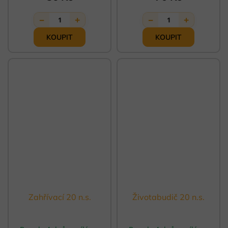
−
+
−
+
1
1
Zahřívací 20 n.s.
Životabudič 20 n.s.