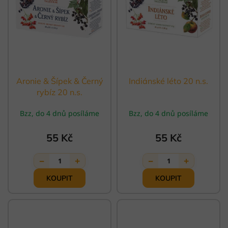
p
r
o
d
u
k
t
ů
Aronie & Šípek & Černý
Indiánské léto 20 n.s.
rybíz 20 n.s.
Bzz, do 4 dnů posíláme
Bzz, do 4 dnů posíláme
55 Kč
55 Kč
−
+
−
+
1
1