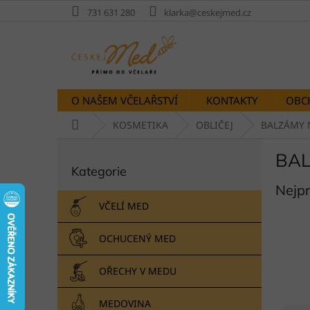
Přejít
731 631 280
klarka@ceskejmed.cz
na
obsah
O NAŠEM VČELAŘSTVÍ
KONTAKTY
OBC
Domů
KOSMETIKA
OBLIČEJ
BALZÁMY 
P
BAL
Přeskočit
o
Kategorie
kategorie
s
Nejp
t
r
VČELÍ MED
a
n
OCHUCENÝ MED
n
í
OŘECHY V MEDU
p
a
MEDOVINA