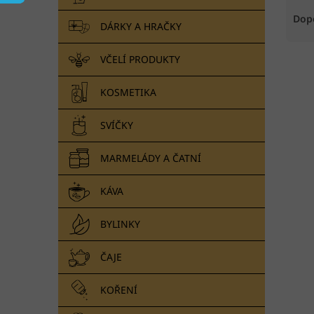
Ř
n
a
e
Dop
DÁRKY A HRAČKY
z
l
e
VČELÍ PRODUKTY
V
n
ý
í
p
p
KOSMETIKA
i
r
s
o
SVÍČKY
p
d
r
u
MARMELÁDY A ČATNÍ
o
k
d
t
KÁVA
u
ů
k
BYLINKY
t
ů
ČAJE
KOŘENÍ