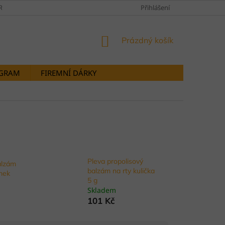
RANY OSOBNÍCH ÚDAJŮ
DOPRAVY A PLATBY
Přihlášení
STORNOVÁNÍ OB
NÁKUPNÍ
Prázdný košík
KOŠÍK
OGRAM
FIREMNÍ DÁRKY
Pleva propolisový
alzám
balzám na rty kulička
ímek
5 g
Skladem
101 Kč