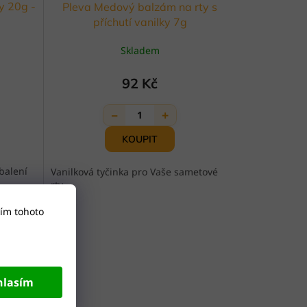
y 20g -
Pleva Medový balzám na rty s
příchutí vanilky 7g
Skladem
92 Kč
−
+
1
balení
Vanilková tyčinka pro Vaše sametové
rty
ím tohoto
hlasím