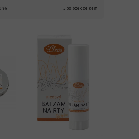
3
položek celkem
dně