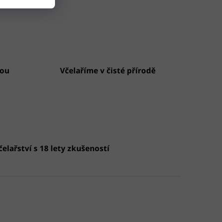
vou
Včelaříme v čisté přírodě
elařství s 18 lety zkušeností