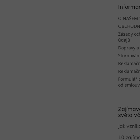
t
Informa
í
O NAŠEM 
OBCHODN
Zásady oc
údajů
Dopravy a
Stornován
Reklamačn
Reklamačn
Formulář 
od smlouv
Zajímavo
světa vč
Jak vzni
10 zajím