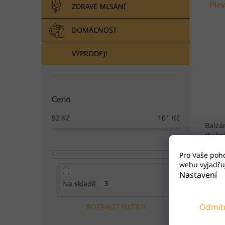
Ple
ZDRAVÉ MLSÁNÍ
DOMÁCNOST
VÝPRODEJ!
Cena
92
Kč
101
Kč
Balzá
rty k
Pro Vaše poh
webu vyjadřuj
Nastavení
Na skladě
3
Odmít
ROZBALIT FILTR