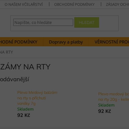
O NAŠEM VČELAŘSTVÍ
OBCHODNÍ PODMÍNKY
ZÁSADY OCH
HLEDAT
HODNÍ PODMÍNKY
Dopravy a platby
VĚRNOSTNÍ PR
NA RTY
ZÁMY NA RTY
rodávanější
Pleva Medový balzám
Pleva medový b
na rty s příchutí
na rty 20g - kel
vanilky 7g
Skladem
Skladem
92 Kč
92 Kč