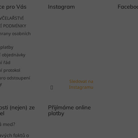
ce pro Vás
Instagram
Facebo
VČELAŘSTVÍ
Í PODMÍNKY
hrany osobních
 platby
í objednávky
í řád
í protokol
pro odstoupení
Sledovat na
y
Instagramu
sti (nejen) ze
Přijímáme online
el
platby
ká med?
avých faktů o