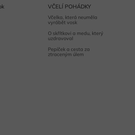
ok
VČELÍ POHÁDKY
Včelka, která neuměla
vyrábět vosk
O skřítkovi a medu, který
uzdravoval
Pepíček a cesta za
ztraceným úlem