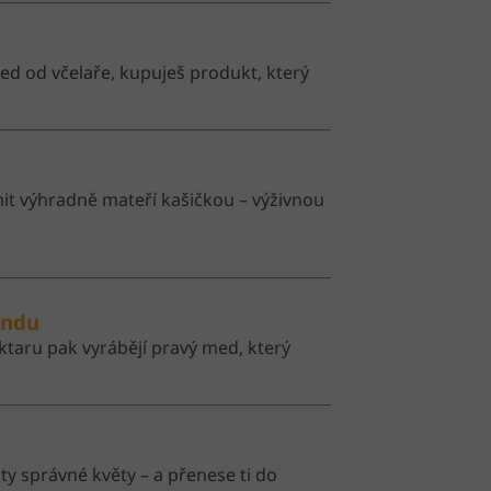
med od včelaře, kupuješ produkt, který
mit výhradně mateří kašičkou – výživnou
undu
ktaru pak vyrábějí pravý med, který
ty správné květy – a přenese ti do