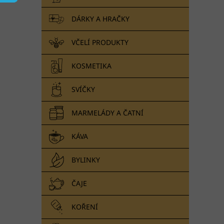
n
e
DÁRKY A HRAČKY
l
VČELÍ PRODUKTY
KOSMETIKA
SVÍČKY
MARMELÁDY A ČATNÍ
KÁVA
BYLINKY
ČAJE
KOŘENÍ