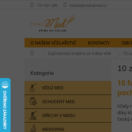
Přejít
731 631 280
klarka@ceskejmed.cz
na
obsah
O NAŠEM VČELAŘSTVÍ
KONTAKTY
OBC
Domů
Zajímavosti (nejen) ze světa včel
10 z
P
10 
Přeskočit
o
Kategorie
kategorie
s
10 f
t
r
VČELÍ MED
poc
a
n
OCHUCENÝ MED
Včely 
n
díky k
í
OŘECHY V MEDU
český 
p
a
MEDOVINA