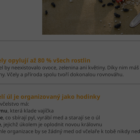
ely opylují až 80 % všech rostlin
el by neexistovalo ovoce, zelenina ani květiny. Díky nim má
ny. Včely a příroda spolu tvoří dokonalou rovnováhu.
elí úl je organizovaný jako hodinky
včelstvo má:
vnu
, která klade vajíčka
ce
, co sbírají pyl, vyrábí med a starají se o úl
e
, jejichž úkolem je oplodnit novou královnu
hle organizace by se žádný med od včelaře k tobě nikdy ned