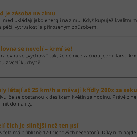
d je zásoba na zimu
si med ukládají jako energii na zimu. Když kupuješ kvalitní 
 s péčí, vytrvalostí a přirozeným způsobem.
álovna se nevolí – krmí se!
rálovna se „vychová“ tak, že dělnice začnou jednu larvu kr
 z včelí kuchyně.
ely létají až 25 km/h a mávají křídly 200x za sek
ivu, že se dostanou k desítkám květin za hodinu. Právě z ne
mít doma i ty.
lí čich je silnější než ten psí
včela má přibližně 170 čichových receptorů. Díky nim najde 