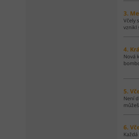
3. Me
Včely 
vznikl
4. Kr
Nová k
bombou
5. Vč
Není d
můžeš 
6. Vče
Každá 