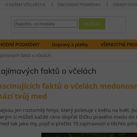
O NAŠEM VČELAŘSTVÍ
OBCHODNÍ PODMÍNKY
ZÁSADY OCH
HLEDAT
HODNÍ PODMÍNKY
Dopravy a platby
VĚRNOSTNÍ PR
ajímavých faktů o včelách
zajímavých faktů o včelách
ascinujících faktů o včelách medonos
hází tvůj med
nejsou jen roztomilý hmyz, který poletuje z květu na květ. Js
terým si můžeš každé ráno dopřát lžičku pravého medu do 
med tak jako my, pojď si přečíst 10 zajímavostí o těchto piln