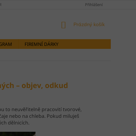
RANY OSOBNÍCH ÚDAJŮ
DOPRAVY A PLATBY
Přihlášení
STORNOVÁNÍ OB
NÁKUPNÍ
Prázdný košík
KOŠÍK
OGRAM
FIREMNÍ DÁRKY
ných – objev, odkud
ou to neuvěřitelně pracovití tvorové,
čaje nebo na chleba. Pokud miluješ
ých dělnicích.