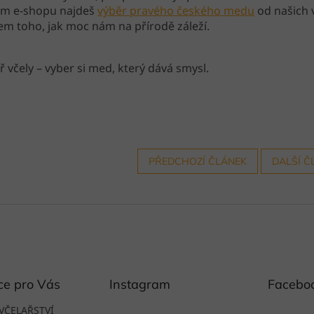
em e-shopu najdeš
výběr pravého českého medu
od našich v
m toho, jak moc nám na přírodě záleží.
 včely – vyber si med, který dává smysl.
PŘEDCHOZÍ ČLÁNEK
DALŠÍ Č
ce pro Vás
Instagram
Facebo
VČELAŘSTVÍ