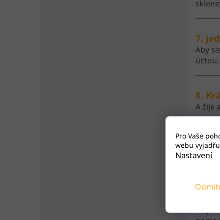
sklenic
7. Je
Aby si
úctou.
8. Kr
A žije
Pro Vaše poh
9. Ta
webu vyjadřuj
Včely 
Nastavení
ostatn
Odmít
10. V
Za pos