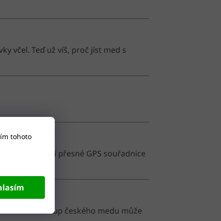
 včel. Teď už víš, proč jíst med s
ím tohoto
hybu“ předávají přesné GPS souřadnice
hlasím
ních včelařů a nákup českého medu může