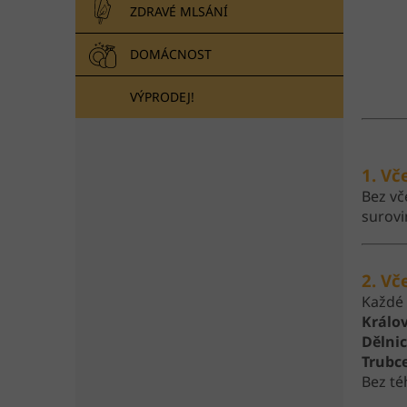
ZDRAVÉ MLSÁNÍ
DOMÁCNOST
VÝPRODEJ!
1. Vč
Bez vč
surovi
2. Vč
Každé 
Králo
Dělni
Trubc
Bez té