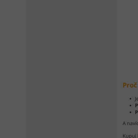
Proč
J
P
P
A naví
Kupuj 