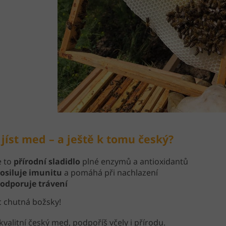
 jíst med – a ještě k tomu český?
e to
přírodní sladidlo
plné enzymů a antioxidantů
osiluje imunitu
a pomáhá při nachlazení
odporuje trávení
c chutná božsky!
kvalitní český med, podpoříš včely i přírodu.