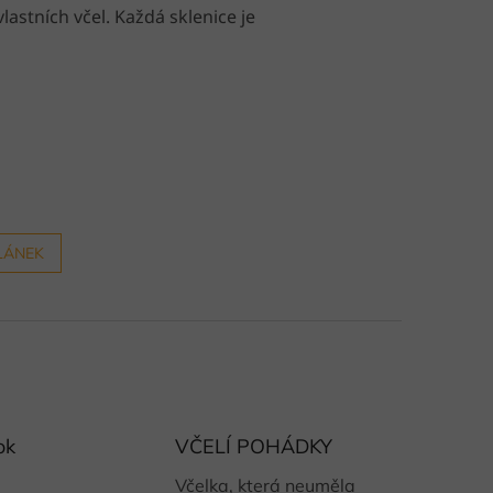
lastních včel. Každá sklenice je
LÁNEK
ok
VČELÍ POHÁDKY
Včelka, která neuměla