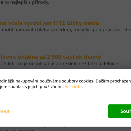
e to nejlepší z přírody.
dna včela vyrobí jen 1/12 lžičky medu
s mohl namazat chleba s medem, musely spolupracovat stovky
álovna zvládne až 2 500 vajíček denně
 až 5 let – to je několikanásobně déle než běžná dělnice.
odlnější nakupování používáme soubory cookies. Dalším procházen
neček jako navigace
ete souhlas s jejich používáním.
Více info
.
si ukazují směr k potravě tancem. Pomocí „osmičkového po
ím.
nout
Sou
čely mizí. A s nimi i příroda
ledních 15 let zmizely miliardy včel. Právě podpora lokál