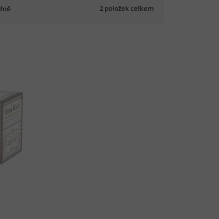
2
položek celkem
dně