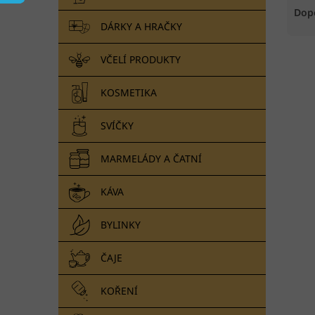
n
a
Dop
e
z
DÁRKY A HRAČKY
l
e
V
n
VČELÍ PRODUKTY
ý
í
p
p
KOSMETIKA
i
r
s
o
SVÍČKY
p
d
r
u
MARMELÁDY A ČATNÍ
o
k
d
t
KÁVA
u
ů
k
t
BYLINKY
ů
ČAJE
KOŘENÍ