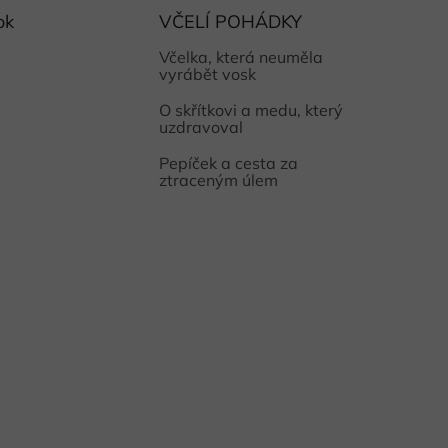
ok
VČELÍ POHÁDKY
Včelka, která neuměla
vyrábět vosk
O skřítkovi a medu, který
uzdravoval
Pepíček a cesta za
ztraceným úlem