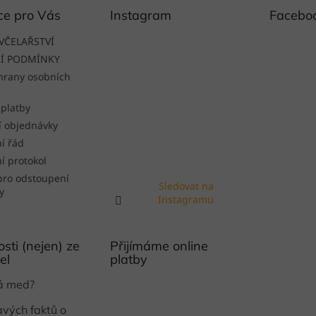
ce pro Vás
Instagram
Facebo
VČELAŘSTVÍ
Í PODMÍNKY
hrany osobních
 platby
í objednávky
í řád
í protokol
pro odstoupení
Sledovat na
y
Instagramu
sti (nejen) ze
Přijímáme online
el
platby
ká med?
avých faktů o