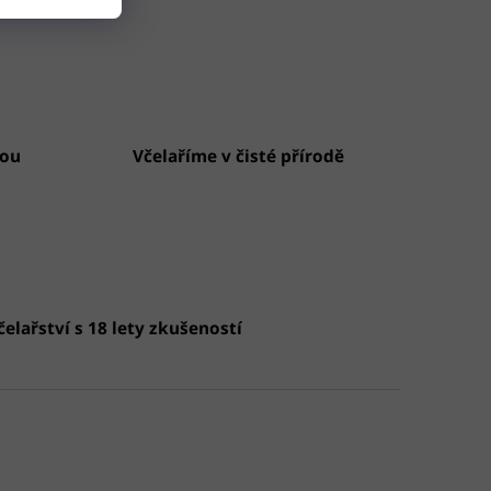
vou
Včelaříme v čisté přírodě
elařství s 18 lety zkušeností