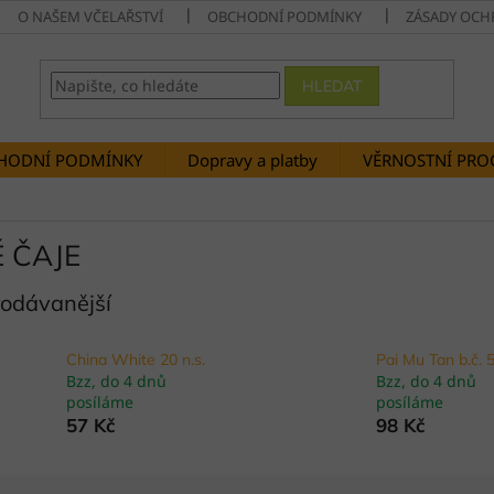
O NAŠEM VČELAŘSTVÍ
OBCHODNÍ PODMÍNKY
ZÁSADY OCH
HLEDAT
HODNÍ PODMÍNKY
Dopravy a platby
VĚRNOSTNÍ PR
É ČAJE
rodávanější
China White 20 n.s.
Pai Mu Tan b.č. 
Bzz, do 4 dnů
Bzz, do 4 dnů
posíláme
posíláme
57 Kč
98 Kč