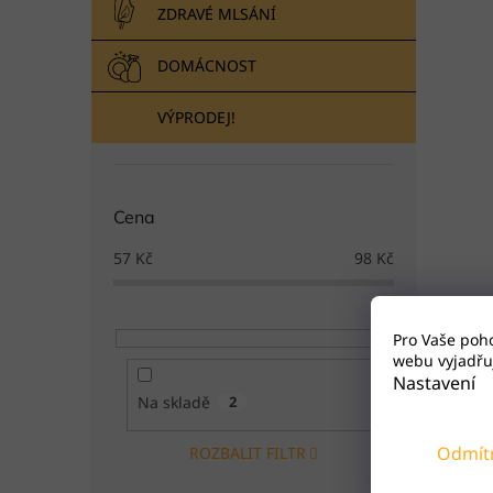
ZDRAVÉ MLSÁNÍ
DOMÁCNOST
VÝPRODEJ!
Cena
57
Kč
98
Kč
Pro Vaše poh
webu vyjadřuj
Nastavení
Na skladě
2
Odmít
ROZBALIT FILTR