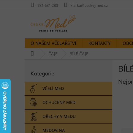
Přejít
731 631 280
klarka@ceskejmed.cz
na
obsah
O NAŠEM VČELAŘSTVÍ
KONTAKTY
OBC
Domů
ČAJE
BÍLÉ ČAJE
P
BÍL
Přeskočit
o
Kategorie
kategorie
s
Nejp
t
r
VČELÍ MED
a
n
OCHUCENÝ MED
n
í
OŘECHY V MEDU
p
a
Ř
MEDOVINA