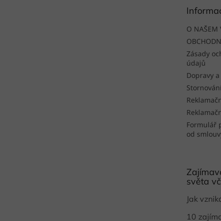
t
Informa
í
O NAŠEM 
OBCHODN
Zásady oc
údajů
Dopravy a
Stornován
Reklamačn
Reklamačn
Formulář 
od smlouv
Zajímavo
světa vč
Jak vzni
10 zajím