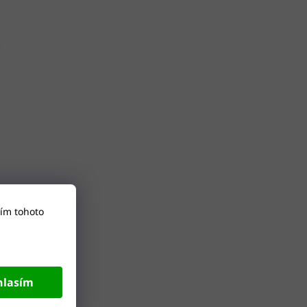
e
ím tohoto
hlasím