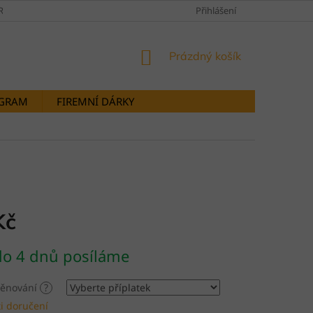
RANY OSOBNÍCH ÚDAJŮ
DOPRAVY A PLATBY
Přihlášení
STORNOVÁNÍ OB
NÁKUPNÍ
Prázdný košík
KOŠÍK
OGRAM
FIREMNÍ DÁRKY
Kč
do 4 dnů posíláme
 věnování
?
i doručení