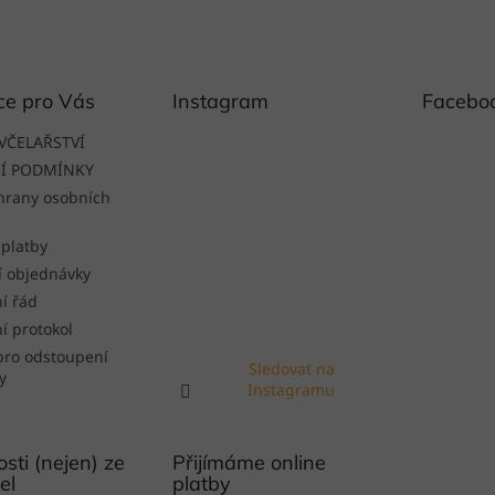
ce pro Vás
Instagram
Facebo
VČELAŘSTVÍ
Í PODMÍNKY
hrany osobních
 platby
í objednávky
í řád
í protokol
pro odstoupení
Sledovat na
y
Instagramu
sti (nejen) ze
Přijímáme online
el
platby