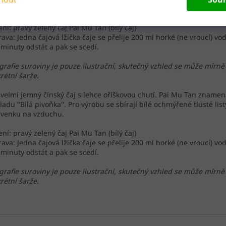
 venku na vzduchu.
ení: pravý zelený čaj Pai Mu Tan (bílý čaj)
rava: Jedna čajová lžička čaje se přelije 200 ml horké (ne vroucí) vo
 minuty odstát a pak se scedí.
grafie suroviny je pouze ilustrační, skutečný vzhled se může mírně 
rétní šarže.
, velmi jemný čínský čaj s lehce oříškovou chutí. Pai Mu Tan znamen
ladu "Bílá pivoňka". Pro výrobu se sbírají bílé ochmýřené tlusté list
 venku na vzduchu.
ení: pravý zelený čaj Pai Mu Tan (bílý čaj)
rava: Jedna čajová lžička čaje se přelije 200 ml horké (ne vroucí) vo
 minuty odstát a pak se scedí.
grafie suroviny je pouze ilustrační, skutečný vzhled se může mírně 
rétní šarže.