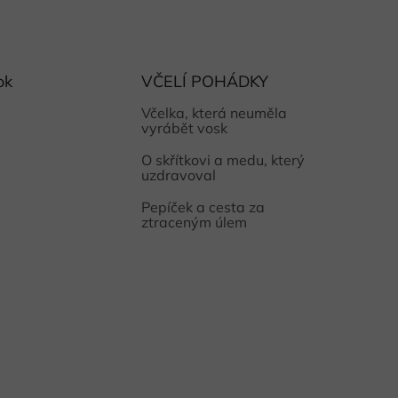
ok
VČELÍ POHÁDKY
Včelka, která neuměla
vyrábět vosk
O skřítkovi a medu, který
uzdravoval
Pepíček a cesta za
ztraceným úlem