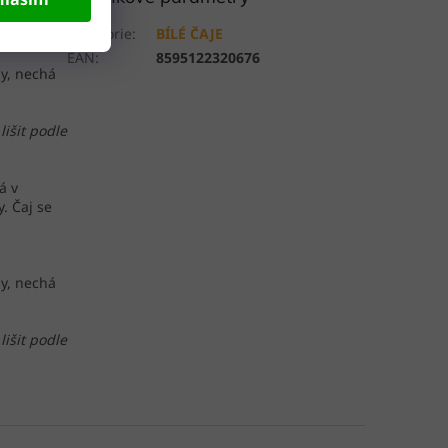
Kategorie
:
BÍLÉ ČAJE
EAN
:
8595122320676
dy, nechá
lišit podle
á v
y. Čaj se
dy, nechá
lišit podle