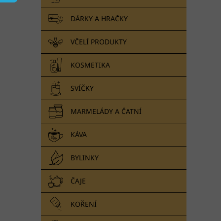
n
e
DÁRKY A HRAČKY
l
VČELÍ PRODUKTY
KOSMETIKA
SVÍČKY
MARMELÁDY A ČATNÍ
KÁVA
BYLINKY
ČAJE
KOŘENÍ