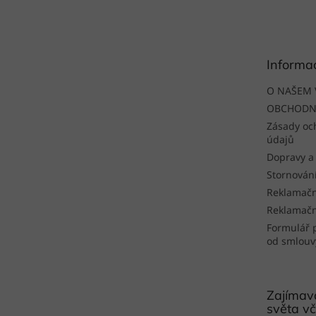
á
p
a
t
Informa
í
O NAŠEM 
OBCHODN
Zásady oc
údajů
Dopravy a
Stornován
Reklamačn
Reklamačn
Formulář 
od smlouv
Zajímavo
světa vč