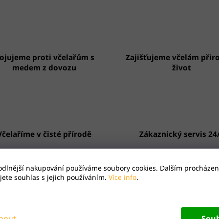
ojujeme proti včelařům s
Zajišťujeme včelám přir
medem z dovozu
život
Včelaříme v čisté přírodě
Zákaznický servis 24
odlnější nakupování používáme soubory cookies. Dalším procházen
ete souhlas s jejich používáním.
Více info
.
opis
Hodnocení
, velmi jemný čínský čaj s lehce oříškovou chutí. Pai Mu Tan znamen
nout
Sou
ladu "Bílá pivoňka". Pro výrobu se sbírají bílé ochmýřené tlusté list