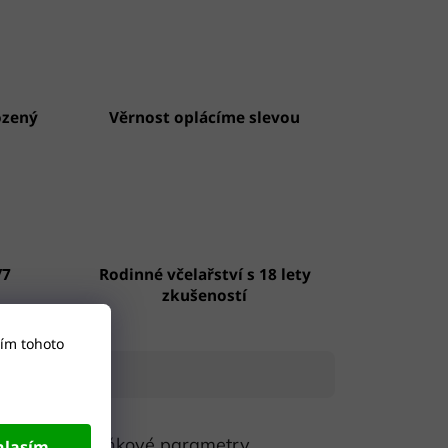
ozený
Věrnost oplácíme slevou
/7
Rodinné včelařství s 18 lety
zkušeností
ím tohoto
á v
Doplňkové parametry
hlasím
y. Čaj se