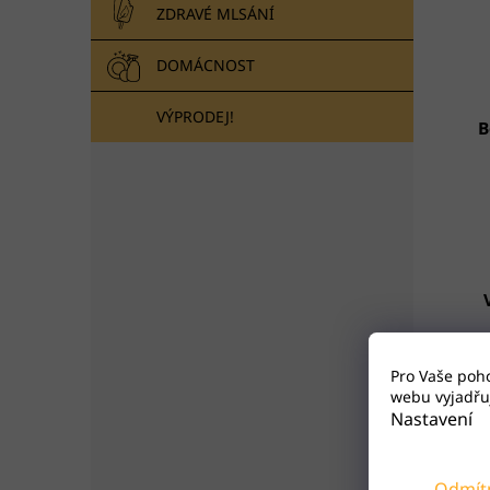
ZDRAVÉ MLSÁNÍ
DOMÁCNOST
VÝPRODEJ!
B
Pro Vaše poh
webu vyjadřuj
P
Nastavení
Bílý
Odmít
přek