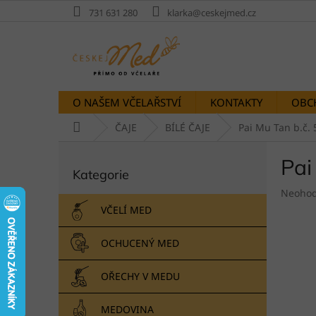
Přejít
731 631 280
klarka@ceskejmed.cz
na
obsah
O NAŠEM VČELAŘSTVÍ
KONTAKTY
OBC
Domů
ČAJE
BÍLÉ ČAJE
Pai Mu Tan b.č. 
P
Pai
Přeskočit
o
Kategorie
kategorie
s
Průměr
t
Neoho
hodnoc
r
VČELÍ MED
produk
a
je
n
OCHUCENÝ MED
0,0
n
z
í
5
OŘECHY V MEDU
p
hvězdič
a
MEDOVINA