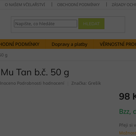
O NAŠEM VČELAŘSTVÍ
OBCHODNÍ PODMÍNKY
ZÁSADY OCH
HLEDAT
HODNÍ PODMÍNKY
Dopravy a platby
VĚRNOSTNÍ PR
50 g
 Mu Tan b.č. 50 g
né
dnoceno
Podrobnosti hodnocení
Značka:
Grešík
ení
98 
tu
Měrná
Bzz, 
cena:
ek.
Přeji si
Možnost