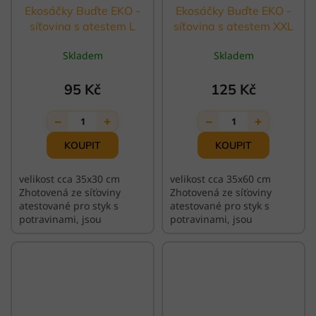
Ekosáčky Buďte EKO -
Ekosáčky Buďte EKO -
síťovina s atestem L
síťovina s atestem XXL
modrá stužka
černý
Skladem
Skladem
95 Kč
125 Kč
−
+
−
+
1
1
velikost cca 35x30 cm
velikost cca 35x60 cm
Zhotovená ze síťoviny
Zhotovená ze síťoviny
atestované pro styk s
atestované pro styk s
potravinami, jsou
potravinami, jsou
praktické, skladné, odolné
praktické, skladné, odolné
a nesou v sobě punc ruční
a nesou v sobě punc ruční
výroby.
výroby.