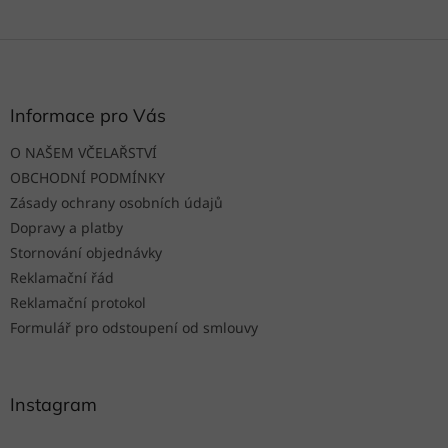
Z
á
p
a
Informace pro Vás
t
O NAŠEM VČELAŘSTVÍ
í
OBCHODNÍ PODMÍNKY
Zásady ochrany osobních údajů
Dopravy a platby
Stornování objednávky
Reklamační řád
Reklamační protokol
Formulář pro odstoupení od smlouvy
Instagram