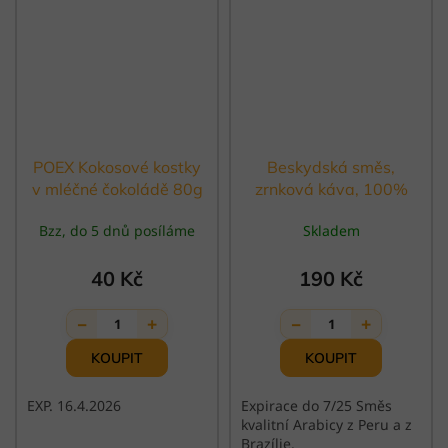
POEX Kokosové kostky
Beskydská směs,
v mléčné čokoládě 80g
zrnková káva, 100%
- EXP. 16.4.2026
Arabica - 250g
Bzz, do 5 dnů posíláme
Skladem
EXPIRACE
40 Kč
190 Kč
−
+
−
+
1
1
EXP. 16.4.2026
Expirace do 7/25 Směs
kvalitní Arabicy z Peru a z
Brazílie.