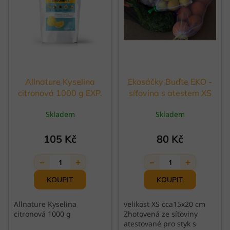
p
r
o
d
u
k
t
ů
Allnature Kyselina
Ekosáčky Buďte EKO -
citronová 1000 g EXP.
síťovina s atestem XS
28.2.2025
Skladem
Skladem
105 Kč
80 Kč
−
+
−
+
1
1
Allnature Kyselina
velikost XS cca15x20 cm
citronová 1000 g
Zhotovená ze síťoviny
atestované pro styk s