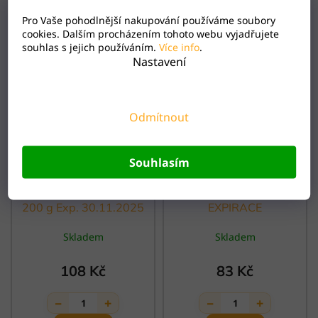
Pro Vaše pohodlnější nakupování používáme soubory
cookies. Dalším procházením tohoto webu vyjadřujete
souhlas s jejich používáním.
Více info
.
Nastavení
Odmítnout
Souhlasím
Směs Choco Exclusive,
Mučenka kapky 50ml
200 g Exp. 30.11.2025
EXPIRACE
Skladem
Skladem
108 Kč
83 Kč
−
+
−
+
1
1