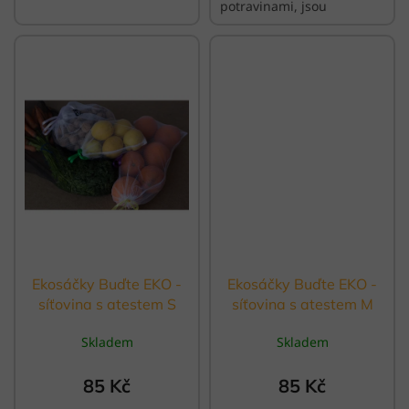
potravinami, jsou
praktické, skladné, odolné
a nesou v sobě punc ruční
výroby.
Ekosáčky Buďte EKO -
Ekosáčky Buďte EKO -
síťovina s atestem S
síťovina s atestem M
fialová stužka
žlutá stužka
Skladem
Skladem
85 Kč
85 Kč