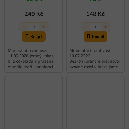
249 Kč
148 Kč
−
+
−
+
1
1
Minimální trvanlivost
Minimální trvanlivost
11.09.2026 Jemný kokos,
10.07.2026
bíla čokoláda a pražené
Bezkonkurenční ořechovo-
mandle tvoří kombinaci,
ovocné máslo, které jsme
která vás přenese rovnou
klidně mohli pojmenovat
do kokosového nebe.
„léto ve sklenici“ nebo
„jahodové nebe“.