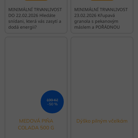
MINIMÁLNÍ TRVANLIVOST
MINIMÁLNÍ TRVANLIVOST
DO 22.02.2026 Hledáte
23.02.2026 Křupavá
snídani, která vás zasytí a
granola s pekanovým
dodá energii?
máslem a POŘÁDNOU
porcí javorového sirupu.
199 Kč
–50 %
MEDOVÁ PIŇA
Dýško pilným včelkám
COLADA 500 G