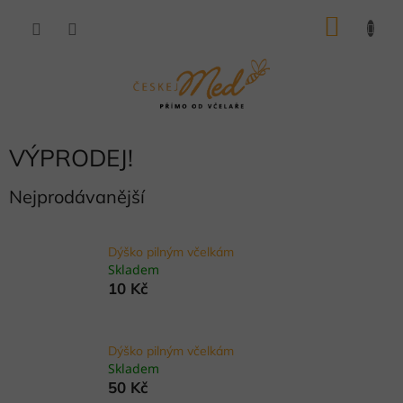
Přejít
NÁKU
na
obsah
KOŠÍK
VÝPRODEJ!
Nejprodávanější
Dýško pilným včelkám
Skladem
10 Kč
Dýško pilným včelkám
Skladem
50 Kč