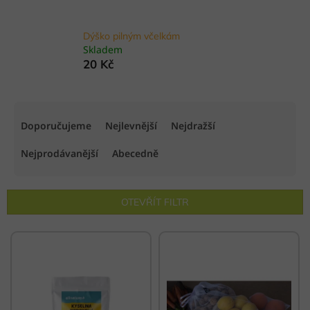
Dýško pilným včelkám
Skladem
20 Kč
Ř
a
Doporučujeme
Nejlevnější
Nejdražší
z
e
Nejprodávanější
Abecedně
n
í
p
OTEVŘÍT FILTR
r
o
V
d
ý
u
p
k
i
t
s
ů