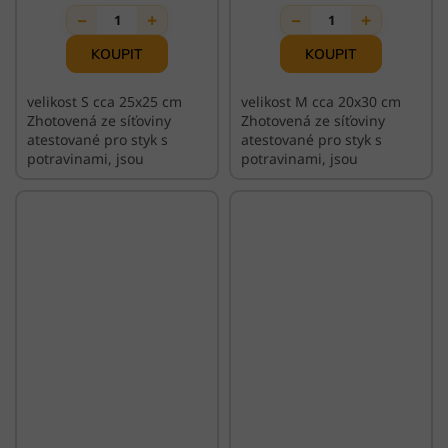
−
+
−
+
1
1
velikost S cca 25x25 cm
velikost M cca 20x30 cm
Zhotovená ze síťoviny
Zhotovená ze síťoviny
atestované pro styk s
atestované pro styk s
potravinami, jsou
potravinami, jsou
praktické, skladné, odolné
praktické, skladné, odolné
a nesou v sobě punc ruční
a nesou v sobě punc ruční
výroby.
výroby.