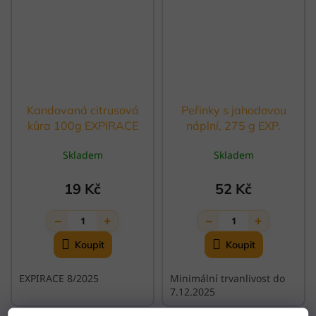
Kandovaná citrusová
Peřinky s jahodovou
kůra 100g EXPIRACE
náplní, 275 g EXP.
7.12.2025
Skladem
Skladem
19 Kč
52 Kč
−
+
−
+
1
1
EXPIRACE 8/2025
Minimální trvanlivost do
7.12.2025