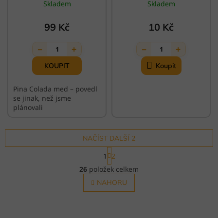
Skladem
Skladem
99 Kč
10 Kč
−
+
−
+
1
1
Pina Colada med – povedl
se jinak, než jsme
plánovali
NAČÍST DALŠÍ 2
S
1
2
t
O
r
26
položek celkem
v
á
l
NAHORU
n
á
k
o
d
v
a
á