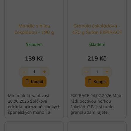
Mandle s bílou
Granola čokoládová -
čokoládou - 190 g
420 g Šufan EXPIRACE
Šufan
Skladem
Skladem
139 Kč
219 Kč
−
+
−
+
1
1
Minimální trvanlivost
EXPIRACE 04.02.2026 Máte
20.06.2026 Špičková
rádi poctivou hořkou
odrůda přirozeně sladkých
čokoládu? Pak si tuhle
španělských mandlí a
granolu zamilujete.
navrch naše vlastní bílá
čokoláda – to je máslo.