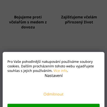
d
a
c
Bojujeme proti
Zajišťujeme včelám
í
p
včelařům s medem z
přirozený život
r
dovozu
v
k
y
v
ý
p
i
Věrnost oplácíme
Včelaříme v čisté
Pro Vaše pohodlnější nakupování používáme soubory
s
slevou
přírodě
cookies. Dalším procházením tohoto webu vyjadřujete
u
souhlas s jejich používáním.
Více info
.
Nastavení
Odmítnout
Zákaznický servis 24/7
Rodinné včelařství s
18 lety zkušeností