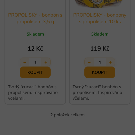
k
t
ů
PROPOLISKY - bonbón s
PROPOLISKY - bonbóny
propolisem 3,5 g
s propolisem 10 ks
Skladem
Skladem
12 Kč
119 Kč
−
+
−
+
1
1
Tvrdý "cucací" bonbón s
Tvrdý "cucací" bonbón s
propolisem. Inspirováno
propolisem. Inspirováno
včelami.
včelami.
2
položek celkem
O
v
l
á