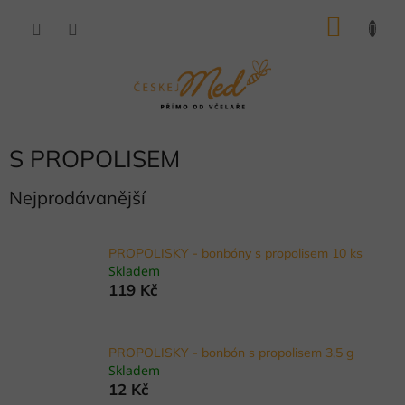
Přejít
NÁKU
na
obsah
KOŠÍK
S PROPOLISEM
Nejprodávanější
PROPOLISKY - bonbóny s propolisem 10 ks
Skladem
119 Kč
PROPOLISKY - bonbón s propolisem 3,5 g
Skladem
12 Kč