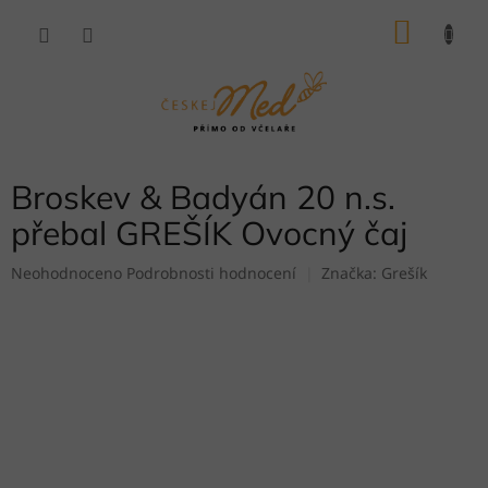
Přejít
NÁKU
na
obsah
KOŠÍK
Broskev & Badyán 20 n.s.
přebal GREŠÍK Ovocný čaj
Průměrné
Neohodnoceno
Podrobnosti hodnocení
Značka:
Grešík
hodnocení
produktu
je
0,0
z
5
hvězdiček.