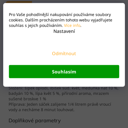
Popis
Hodnocení
Pro Vaše pohodlnější nakupování používáme soubory
cookies. Dalším procházením tohoto webu vyjadřujete
Šťavnatá broskev s kořenitým badyánem a voňavými
souhlas s jejich používáním.
Více info
.
bylinkami meduňkou a lípou.
Nastavení
Složení: šípek oplodí, ibišek súd. květ, meduňka nať 10 %,
badyán 10 %, lípa květ 5 %, přírodní aroma, mrazem
sušené broskve 1 %
Odmítnout
Příprava: Jeden sáček zalijeme 1/4 litrem právě vroucí
vody a necháme 8 minut louhovat.
Souhlasím
Šťavnatá broskev s kořenitým badyánem a voňavými
bylinkami meduňkou a lípou.
Složení: šípek oplodí, ibišek súd. květ, meduňka nať 10 %,
badyán 10 %, lípa květ 5 %, přírodní aroma, mrazem
sušené broskve 1 %
Příprava: Jeden sáček zalijeme 1/4 litrem právě vroucí
vody a necháme 8 minut louhovat.
Doplňkové parametry