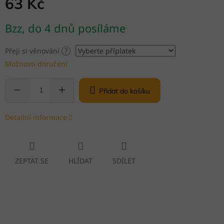
63 Kč
Měrná
Bzz, do 4 dnů posíláme
cena:
Přeji si věnování
?
Možnosti doručení
Přidat do košíku
Detailní informace
ZEPTAT SE
HLÍDAT
SDÍLET