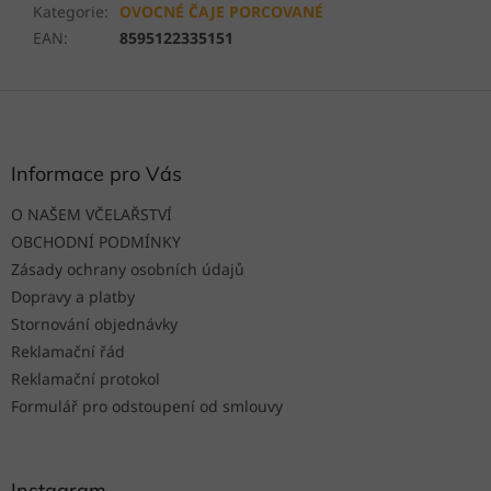
Kategorie
:
OVOCNÉ ČAJE PORCOVANÉ
EAN
:
8595122335151
Z
á
p
a
Informace pro Vás
t
O NAŠEM VČELAŘSTVÍ
í
OBCHODNÍ PODMÍNKY
Zásady ochrany osobních údajů
Dopravy a platby
Stornování objednávky
Reklamační řád
Reklamační protokol
Formulář pro odstoupení od smlouvy
Instagram