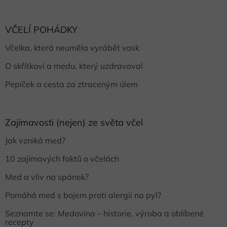
VČELÍ POHÁDKY
Včelka, která neuměla vyrábět vosk
O skřítkovi a medu, který uzdravoval
Pepíček a cesta za ztraceným úlem
Zajímavosti (nejen) ze světa včel
Jak vzniká med?
10 zajímavých faktů o včelách
Med a vliv na spánek?
Pomáhá med s bojem proti alergii na pyl?
Seznamte se: Medovina – historie, výroba a oblíbené
recepty