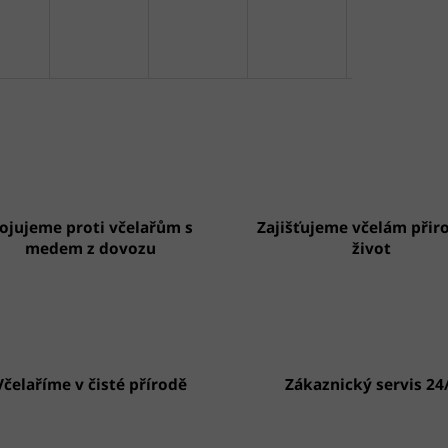
ojujeme proti včelařům s
Zajišťujeme včelám přir
medem z dovozu
život
Včelaříme v čisté přírodě
Zákaznický servis 24