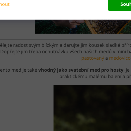
nout
Sou
ělejte radost svým blízkým a darujte jim kousek sladké přír
Dopřejte jim třeba ochutnávku všech našich medů v mini ba
pastovaný
a
medovico
Tento med je také
vhodný jako svatební med pro hosty
, j
praktickému malému balení a př