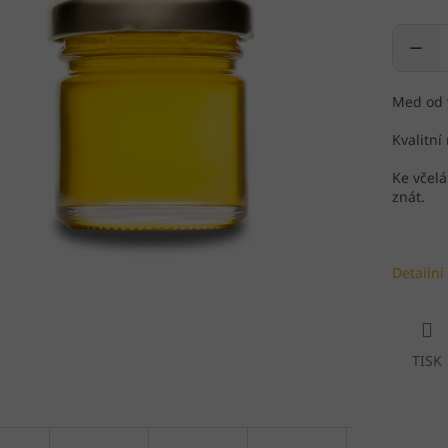
Med od v
Kvalitní
Ke včel
znát.
Detailní
TISK