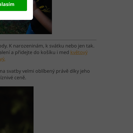
hlasím
ody. K narozeninám, k svátku nebo jen tak.
lení a přidejte do košíku i med
květový
vý.
e na svatby velmi oblíbený právě díky jeho
íznivé ceně.