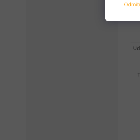
Odmít
Ud