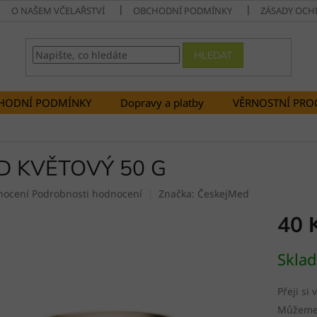
O NAŠEM VČELAŘSTVÍ
OBCHODNÍ PODMÍNKY
ZÁSADY OCH
HLEDAT
HODNÍ PODMÍNKY
Dopravy a platby
VĚRNOSTNÍ PR
D KVĚTOVÝ 50 G
né
nocení
Podrobnosti hodnocení
Značka:
ČeskejMed
ení
40 
tu
Měrná
Skla
cena:
ek.
Přeji si
Můžeme 