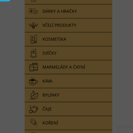
n
e
DÁRKY A HRAČKY
l
VČELÍ PRODUKTY
KOSMETIKA
SVÍČKY
MARMELÁDY A ČATNÍ
KÁVA
BYLINKY
ČAJE
KOŘENÍ