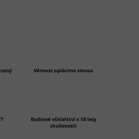
ozený
Věrnost oplácíme slevou
/7
Rodinné včelařství s 18 lety
zkušeností