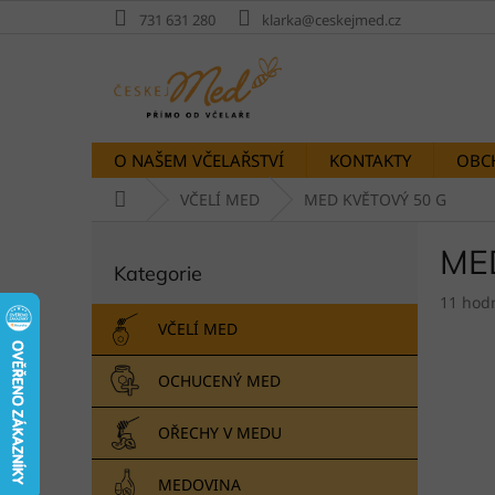
Přejít
731 631 280
klarka@ceskejmed.cz
na
obsah
O NAŠEM VČELAŘSTVÍ
KONTAKTY
OBC
Domů
VČELÍ MED
MED KVĚTOVÝ 50 G
P
ME
Přeskočit
o
Kategorie
kategorie
s
Průměr
t
11 hod
hodnoc
r
VČELÍ MED
produk
a
je
n
OCHUCENÝ MED
5,0
n
z
í
5
OŘECHY V MEDU
p
hvězdič
a
MEDOVINA