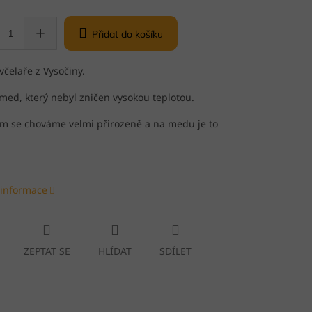
Přidat do košíku
čelaře z Vysočiny.
 med, který nebyl zničen vysokou teplotou.
ám se chováme velmi přirozeně a na medu je to
 informace
ZEPTAT SE
HLÍDAT
SDÍLET