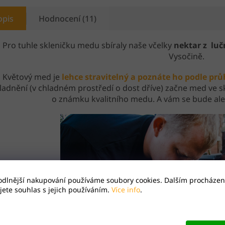
opis
Hodnocení (11)
Pro tuhle skleničku medu sbíraly naše včelky
nektar z lučn
Vysočině.
Květový med je
lehce stravitelný a poznáte ho podle prů
ladnění (v chladném prostředí o dost dříve) začne med ve skle
o známku kvalitního medu. A vám se bude ale
odlnější nakupování používáme soubory cookies. Dalším procházen
ete souhlas s jejich používáním.
Více info
.