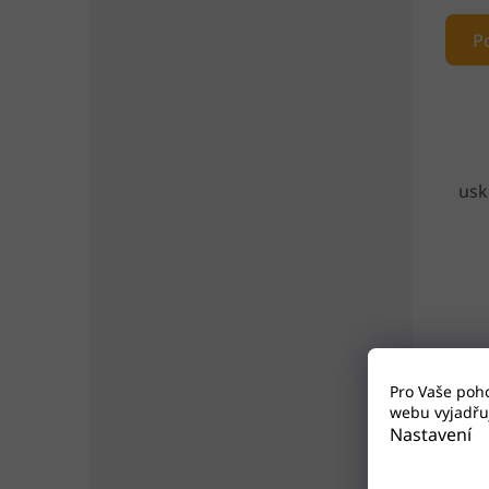
P
usk
Pro Vaše poh
webu vyjadřuj
Nastavení