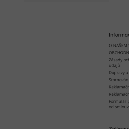
Z
á
p
a
t
Informa
í
O NAŠEM 
OBCHODN
Zásady oc
údajů
Dopravy a
Stornován
Reklamačn
Reklamačn
Formulář 
od smlouv
Zajímavo