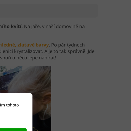
ího kvítí.
Na jaře, v naší domovině na
hledné, zlatavé barvy
. Po pár týdnech
nici krystalizovat. A je to tak správně! Jde
spoň o něco lépe nabírat!
ím tohoto