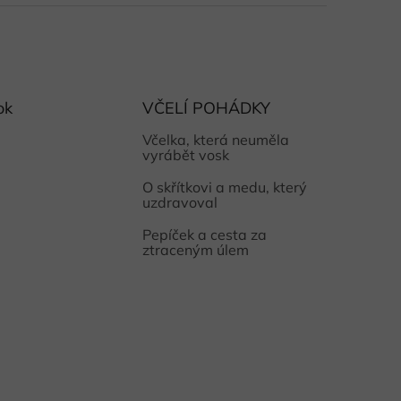
ok
VČELÍ POHÁDKY
Včelka, která neuměla
vyrábět vosk
O skřítkovi a medu, který
uzdravoval
Pepíček a cesta za
ztraceným úlem