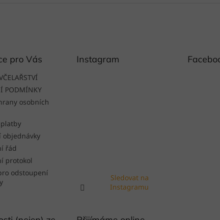
ce pro Vás
Instagram
Facebo
VČELAŘSTVÍ
Í PODMÍNKY
hrany osobních
 platby
í objednávky
í řád
í protokol
pro odstoupení
Sledovat na
y
Instagramu
sti (nejen) ze
Přijímáme online