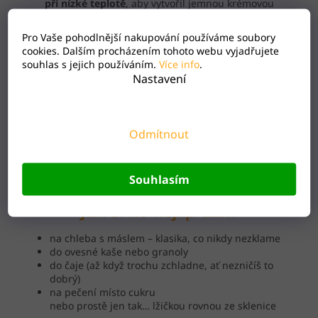
při nízké teplotě
, aby vytvořil jemnou krémovou
strukturu.
Pro Vaše pohodlnější nakupování používáme soubory
Med díky tomu
nekrystalizuje do tvrdých
cookies. Dalším procházením tohoto webu vyjadřujete
krystalků
a
zůstává krásně hladký
souhlas s jejich používáním.
Více info
.
Nastavení
Proč si ho zamiluješ
✔
100% pravý květový med od včelaře
Odmítnout
✔ Jemná sladká chuť – ideální i pro děti
✔ Krémová konzistence bez kapání
✔ Perfektní na pečivo, do kaše i do jogurtu
Souhlasím
Jak si ho nejlíp užít?
na chleba s máslem – klasika, co nikdy nezklame
do ovesné kaše nebo granoly
do čaje (až když trochu zchladne, ať nezničíš to
dobrý)
na pečení místo cukru
nebo prostě jen tak… lžičkou rovnou ze sklenice