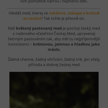
ním pohodlně natřou i nejmenší děti.
Hledáš med, kterej se
netáhne, nekape a krásně
se roztírá
? Tak tohle je přesně on.
Náš
květový pastovaný med
je poctivý český med
z rodinného včelařství Českej Med, upravenej
šetrným pastováním tak, aby měl tu nejpříjemnější
konzistenci –
krémovou, jemnou a hladkou jako
máslo
.
Žádná chemie, žádný ohřívání, žádný trik. Jen včely,
příroda a dobrej českej med