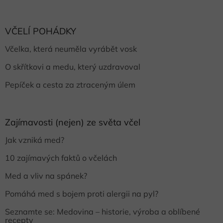
VČELÍ POHÁDKY
Včelka, která neuměla vyrábět vosk
O skřítkovi a medu, který uzdravoval
Pepíček a cesta za ztraceným úlem
Zajímavosti (nejen) ze světa včel
Jak vzniká med?
10 zajímavých faktů o včelách
Med a vliv na spánek?
Pomáhá med s bojem proti alergii na pyl?
Seznamte se: Medovina – historie, výroba a oblíbené
recepty