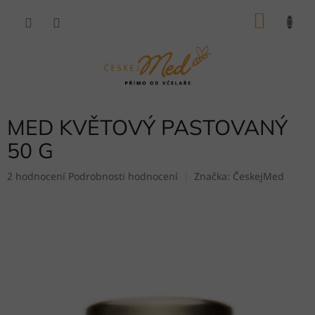
Přejít
NÁKU
na
obsah
KOŠÍK
MED KVĚTOVÝ PASTOVANÝ
50 G
Průměrné
2 hodnocení
Podrobnosti hodnocení
Značka:
ČeskejMed
hodnocení
produktu
je
5,0
z
5
hvězdiček.