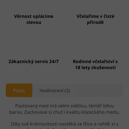
Věrnost oplácíme
Včelaříme v čisté
slevou
přírodě
Zákaznický servis 24/7
Rodinné včelařství s
18 lety zkušeností
Popis
Hodnocení (2)
Pastovaný med má velmi světlou, téměř bílou
barvu. Zachovává si chuť i kvalitu klasického medu.
Díky své krémovitosti nestéká ze lžíce a rohlík si s