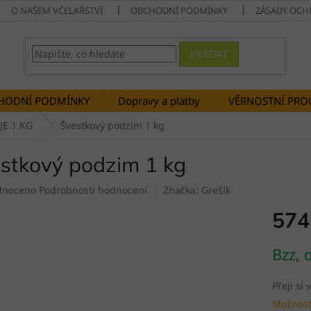
O NAŠEM VČELAŘSTVÍ
OBCHODNÍ PODMÍNKY
ZÁSADY OCH
HLEDAT
HODNÍ PODMÍNKY
Dopravy a platby
VĚRNOSTNÍ PR
E 1 KG
Švestkový podzim 1 kg
stkový podzim 1 kg
né
dnoceno
Podrobnosti hodnocení
Značka:
Grešík
ení
574
tu
Měrná
Bzz, 
cena:
ek.
Přeji si
Možnost