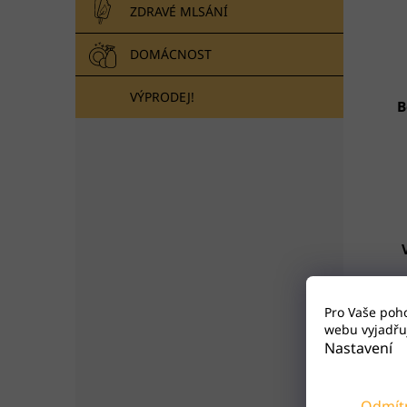
ZDRAVÉ MLSÁNÍ
DOMÁCNOST
VÝPRODEJ!
B
Pro Vaše poh
webu vyjadřuj
P
Nastavení
Chuť
Odmít