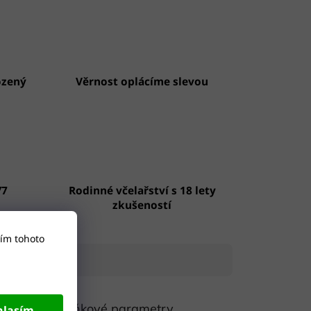
ozený
Věrnost oplácíme slevou
/7
Rodinné včelařství s 18 lety
zkušeností
ím tohoto
Doplňkové parametry
hlasím