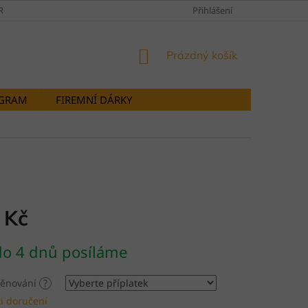
RANY OSOBNÍCH ÚDAJŮ
DOPRAVY A PLATBY
Přihlášení
STORNOVÁNÍ OB
NÁKUPNÍ
Prázdný košík
KOŠÍK
OGRAM
FIREMNÍ DÁRKY
 Kč
do 4 dnů posíláme
 věnování
?
i doručení