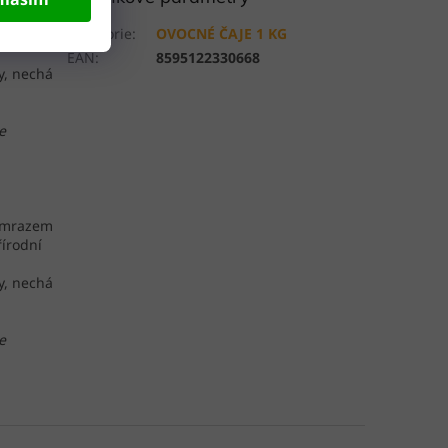
a, mrazem
Kategorie
:
OVOCNÉ ČAJE 1 KG
írodní
EAN
:
8595122330668
y, nechá
e
a, mrazem
írodní
y, nechá
e