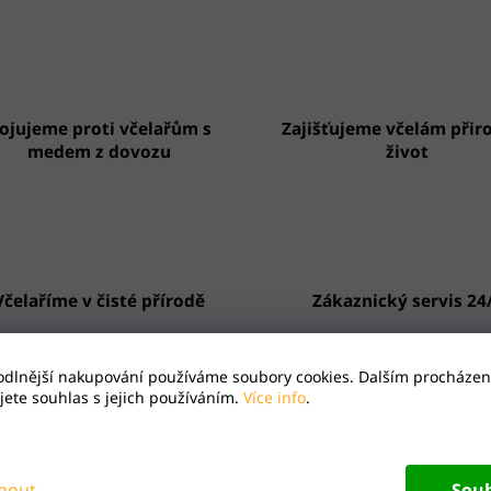
ojujeme proti včelařům s
Zajišťujeme včelám přir
medem z dovozu
život
Včelaříme v čisté přírodě
Zákaznický servis 24
odlnější nakupování používáme soubory cookies. Dalším procházen
ete souhlas s jejich používáním.
Více info
.
opis
Hodnocení
 a vůně zralých švestek. Čaj chutná teplý i studený.
nout
Sou