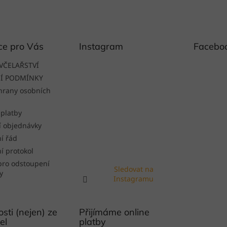
ce pro Vás
Instagram
Facebo
VČELAŘSTVÍ
Í PODMÍNKY
hrany osobních
 platby
í objednávky
í řád
í protokol
pro odstoupení
Sledovat na
y
Instagramu
sti (nejen) ze
Přijímáme online
el
platby