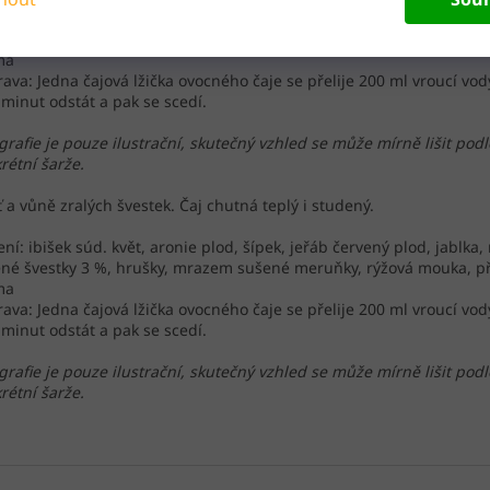
ení: ibišek súd. květ, aronie plod, šípek, jeřáb červený plod, jablk
né švestky 3 %, hrušky, mrazem sušené meruňky, rýžová mouka, př
ma
rava: Jedna čajová lžička ovocného čaje se přelije 200 ml vroucí vod
 minut odstát a pak se scedí.
grafie je pouze ilustrační, skutečný vzhled se může mírně lišit podl
rétní šarže.
 a vůně zralých švestek. Čaj chutná teplý i studený.
ení: ibišek súd. květ, aronie plod, šípek, jeřáb červený plod, jablk
né švestky 3 %, hrušky, mrazem sušené meruňky, rýžová mouka, př
ma
rava: Jedna čajová lžička ovocného čaje se přelije 200 ml vroucí vod
 minut odstát a pak se scedí.
grafie je pouze ilustrační, skutečný vzhled se může mírně lišit podl
rétní šarže.