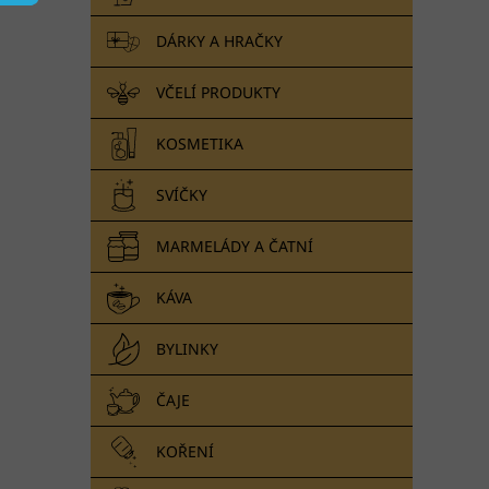
n
e
DÁRKY A HRAČKY
l
VČELÍ PRODUKTY
KOSMETIKA
SVÍČKY
MARMELÁDY A ČATNÍ
KÁVA
BYLINKY
ČAJE
KOŘENÍ