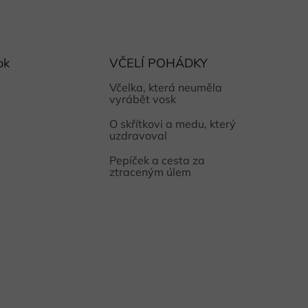
ok
VČELÍ POHÁDKY
Včelka, která neuměla
vyrábět vosk
O skřítkovi a medu, který
uzdravoval
Pepíček a cesta za
ztraceným úlem