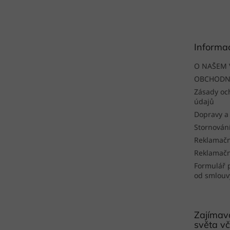
á
p
a
t
Informa
í
O NAŠEM 
OBCHODN
Zásady oc
údajů
Dopravy a
Stornován
Reklamačn
Reklamačn
Formulář 
od smlouv
Zajímavo
světa vč