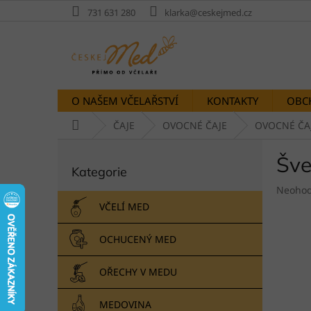
Přejít
731 631 280
klarka@ceskejmed.cz
na
obsah
O NAŠEM VČELAŘSTVÍ
KONTAKTY
OBC
Domů
ČAJE
OVOCNÉ ČAJE
OVOCNÉ ČAJ
P
Šve
Přeskočit
o
Kategorie
kategorie
s
Průměr
t
Neoho
hodnoc
r
VČELÍ MED
produk
a
je
n
OCHUCENÝ MED
0,0
n
z
í
5
OŘECHY V MEDU
p
hvězdič
a
MEDOVINA