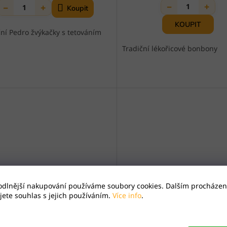
−
+
−
+
1
1
ční Pedro žvýkačky s tetováním
Tradiční lékořicové bonbony
odlnější nakupování používáme soubory cookies. Dalším procházen
ete souhlas s jejich používáním.
Více info
.