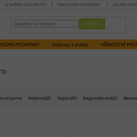
O NAŠEM VČELAŘSTVÍ
OBCHODNÍ PODMÍNKY
ZÁSADY OCH
HLEDAT
HODNÍ PODMÍNKY
Dopravy a platby
VĚRNOSTNÍ PR
ro
oručujeme
Nejlevnější
Nejdražší
Nejprodávanější
Abece