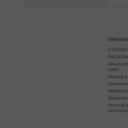
Z
á
p
a
t
Informa
í
O NAŠEM 
OBCHODN
Zásady oc
údajů
Dopravy a
Stornován
Reklamačn
Reklamačn
Formulář 
od smlouv