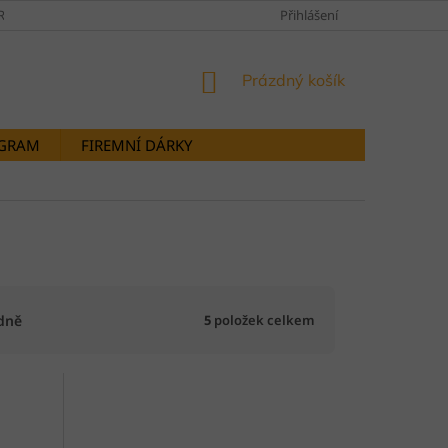
RANY OSOBNÍCH ÚDAJŮ
DOPRAVY A PLATBY
Přihlášení
STORNOVÁNÍ OB
NÁKUPNÍ
Prázdný košík
KOŠÍK
OGRAM
FIREMNÍ DÁRKY
5
položek celkem
dně