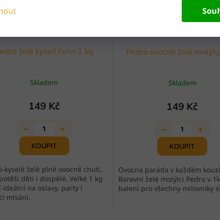
nout
Sou
edro želé kyselí červi 1 kg
Pedro ovocné želé motýlci
Skladem
Skladem
149 Kč
149 Kč
−
+
−
+
1
1
o-kyselé želé plné ovocné chuti,
Ovocná paráda v každém kous
potěší děti i dospělé. Velké 1 kg
Barevní želé motýlci Pedro v 1
 ideální na oslavy, party i
balení pro všechny milovníky s
í mlsání.