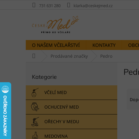
Přejít
731 631 280
klarka@ceskejmed.cz
na
obsah
O NAŠEM VČELAŘSTVÍ
KONTAKTY
OBC
Domů
Prodávané značky
Pedro
P
Ped
Přeskočit
o
Kategorie
kategorie
s
t
Ř
r
VČELÍ MED
a
a
Dop
z
n
OCHUCENÝ MED
e
n
V
n
í
OŘECHY V MEDU
ý
í
p
p
p
a
MEDOVINA