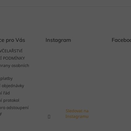
O
v
l
á
d
a
c
í
ce pro Vás
Instagram
Facebo
p
r
VČELAŘSTVÍ
v
Í PODMÍNKY
k
hrany osobních
y
v
ý
 platby
p
í objednávky
i
í řád
s
u
í protokol
pro odstoupení
Sledovat na
y
Instagramu