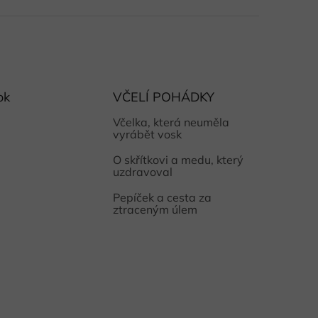
ok
VČELÍ POHÁDKY
Včelka, která neuměla
vyrábět vosk
O skřítkovi a medu, který
uzdravoval
Pepíček a cesta za
ztraceným úlem