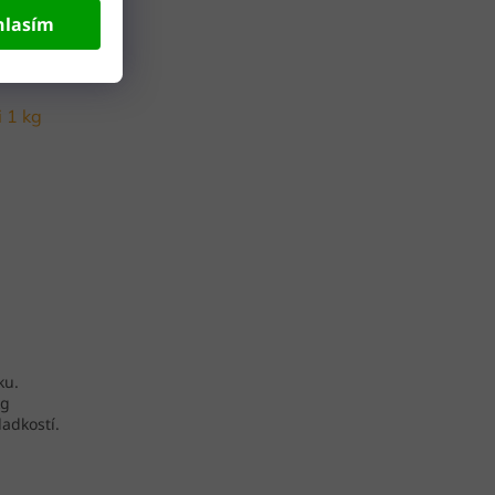
hlasím
 1 kg
ku.
kg
ladkostí.