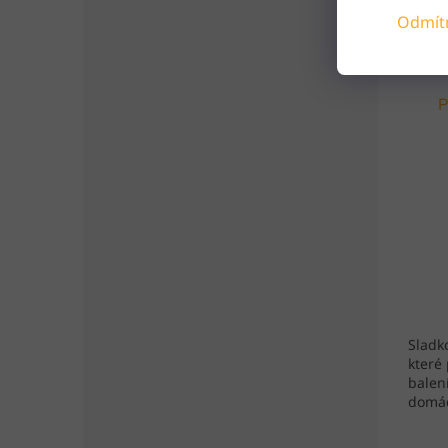
Odmít
P
Sladk
které 
balení
domác