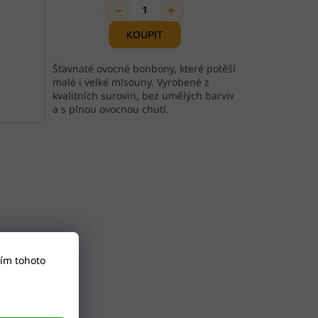
−
+
1
Šťavnaté ovocné bonbony, které potěší
malé i velké mlsouny. Vyrobené z
kvalitních surovin, bez umělých barviv
a s plnou ovocnou chutí.
ím tohoto