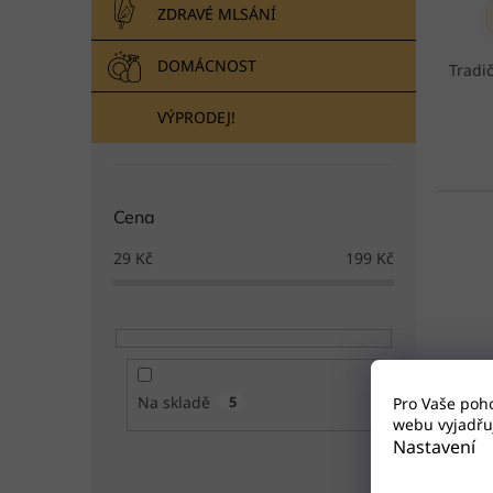
ZDRAVÉ MLSÁNÍ
DOMÁCNOST
Tradi
VÝPRODEJ!
Cena
29
Kč
199
Kč
Na skladě
5
Pro Vaše poh
webu vyjadřuj
Nastavení