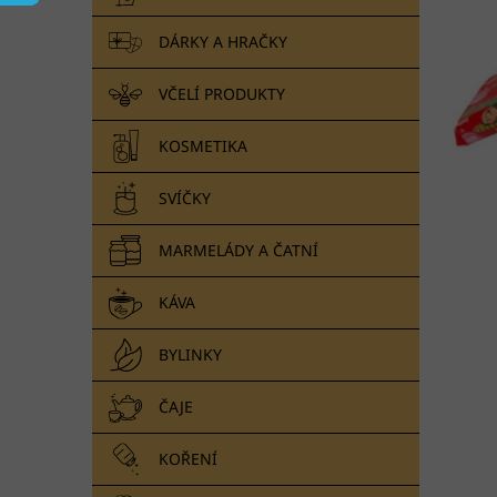
i
r
n
s
o
e
DÁRKY A HRAČKY
p
d
l
r
u
VČELÍ PRODUKTY
o
k
d
t
u
ů
KOSMETIKA
k
t
SVÍČKY
ů
MARMELÁDY A ČATNÍ
KÁVA
BYLINKY
ČAJE
KOŘENÍ