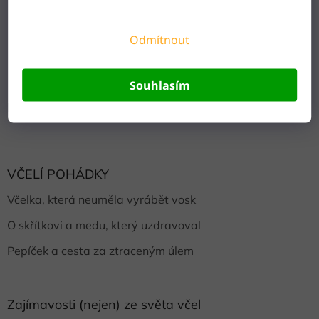
Odmítnout
Sledovat na Instagramu
Souhlasím
Facebook
VČELÍ POHÁDKY
Včelka, která neuměla vyrábět vosk
O skřítkovi a medu, který uzdravoval
Pepíček a cesta za ztraceným úlem
Zajímavosti (nejen) ze světa včel