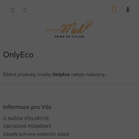
Přejít
NÁKU
na
obsah
KOŠÍK
OnlyEco
Žádné produkty značky
OnlyEco
nebyly nalezeny...
Z
á
p
a
Informace pro Vás
t
O NAŠEM VČELAŘSTVÍ
í
OBCHODNÍ PODMÍNKY
Zásady ochrany osobních údajů