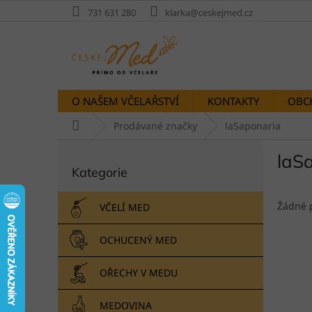
Přejít
731 631 280
klarka@ceskejmed.cz
na
obsah
O NAŠEM VČELAŘSTVÍ
KONTAKTY
OBC
Domů
Prodávané značky
laSaponaria
P
laS
Přeskočit
o
Kategorie
kategorie
s
t
r
Žádné 
VČELÍ MED
a
n
OCHUCENÝ MED
n
í
OŘECHY V MEDU
p
a
MEDOVINA