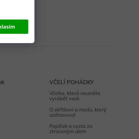
hlasím
ok
VČELÍ POHÁDKY
Včelka, která neuměla
vyrábět vosk
O skřítkovi a medu, který
uzdravoval
Pepíček a cesta za
ztraceným úlem