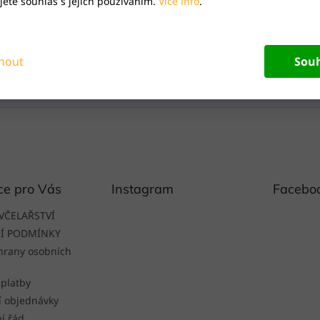
ete souhlas s jejich používáním.
Více info
.
nout
Sou
ce pro Vás
Instagram
Facebo
VČELAŘSTVÍ
Í PODMÍNKY
hrany osobních
 platby
í objednávky
í řád