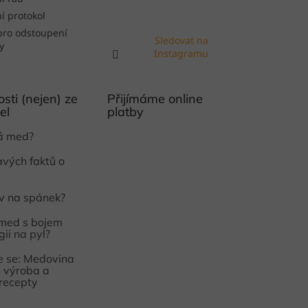
í protokol
pro odstoupení
Sledovat na
y
Instagramu
sti (nejen) ze
Přijímáme online
el
platby
ká med?
avých faktů o
iv na spánek?
med s bojem
gii na pyl?
 se: Medovina
e, výroba a
 recepty