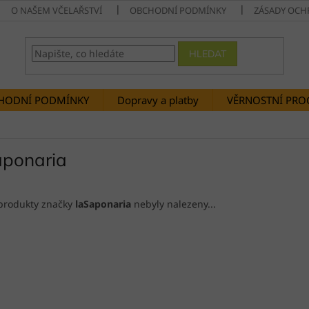
O NAŠEM VČELAŘSTVÍ
OBCHODNÍ PODMÍNKY
ZÁSADY OCH
HLEDAT
HODNÍ PODMÍNKY
Dopravy a platby
VĚRNOSTNÍ PR
aponaria
produkty značky
laSaponaria
nebyly nalezeny...