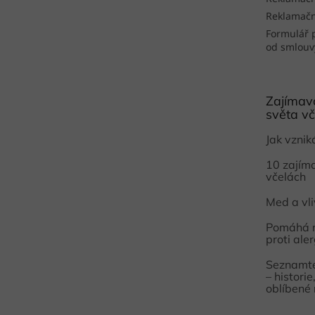
Reklamačn
Formulář 
od smlouv
Zajímavo
světa vč
Jak vzni
10 zajím
včelách
Med a vl
Pomáhá 
proti aler
Seznamte
– histori
oblíbené