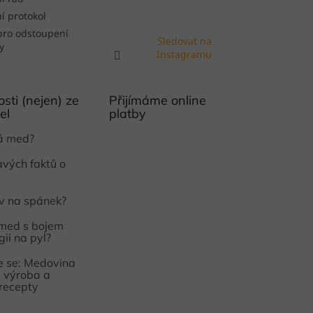
í protokol
pro odstoupení
Sledovat na
y
Instagramu
sti (nejen) ze
Přijímáme online
el
platby
ká med?
avých faktů o
iv na spánek?
med s bojem
gii na pyl?
 se: Medovina
e, výroba a
 recepty