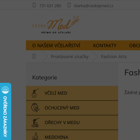
Přejít
731 631 280
klarka@ceskejmed.cz
na
obsah
O NAŠEM VČELAŘSTVÍ
KONTAKTY
OBC
Domů
Prodávané značky
Fashion Arts
P
Fas
Přeskočit
o
Kategorie
kategorie
s
t
r
Žádné 
VČELÍ MED
a
n
OCHUCENÝ MED
n
í
OŘECHY V MEDU
p
a
MEDOVINA