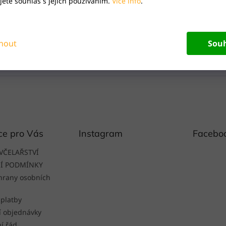
ete souhlas s jejich používáním.
Více info
.
nout
Sou
ce pro Vás
Instagram
Facebo
VČELAŘSTVÍ
Í PODMÍNKY
hrany osobních
 platby
í objednávky
í řád