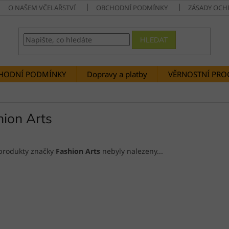
O NAŠEM VČELAŘSTVÍ
OBCHODNÍ PODMÍNKY
ZÁSADY OCH
HLEDAT
HODNÍ PODMÍNKY
Dopravy a platby
VĚRNOSTNÍ PR
hion Arts
produkty značky
Fashion Arts
nebyly nalezeny...