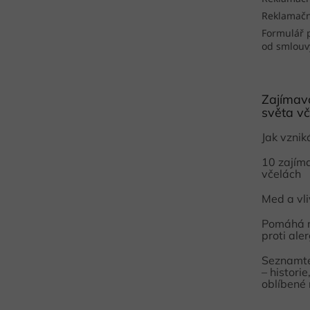
Reklamačn
Formulář 
od smlouv
Zajímavo
světa vč
Jak vzni
10 zajím
včelách
Med a vl
Pomáhá 
proti aler
Seznamte
– histori
oblíbené