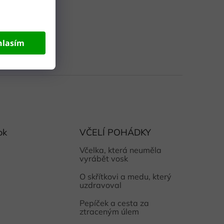
hlasím
ok
VČELÍ POHÁDKY
Včelka, která neuměla
vyrábět vosk
O skřítkovi a medu, který
uzdravoval
Pepíček a cesta za
ztraceným úlem