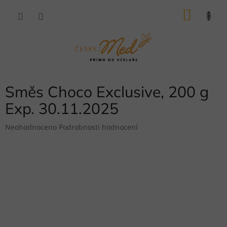
Přejít
NÁKU
na
obsah
KOŠÍK
Směs Choco Exclusive, 200 g
Exp. 30.11.2025
Průměrné
Neohodnoceno
Podrobnosti hodnocení
hodnocení
produktu
je
0,0
z
5
hvězdiček.