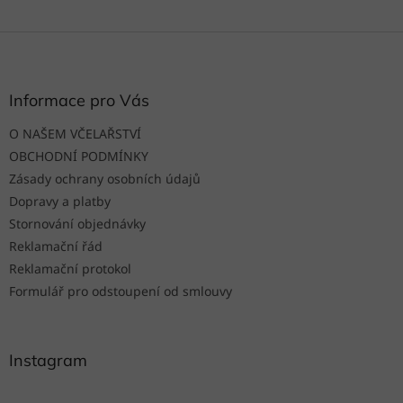
Z
á
p
a
Informace pro Vás
t
O NAŠEM VČELAŘSTVÍ
í
OBCHODNÍ PODMÍNKY
Zásady ochrany osobních údajů
Dopravy a platby
Stornování objednávky
Reklamační řád
Reklamační protokol
Formulář pro odstoupení od smlouvy
Instagram