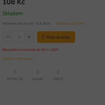
108 Kč
Měrná
Skladem
cena:
Můžeme doručit do:
10.8.2026
Možnosti doručení
Přidat do košíku
Minimální trvanlivost do 30.11.2025
Detailní informace
ZEPTAT SE
HLÍDAT
SDÍLET