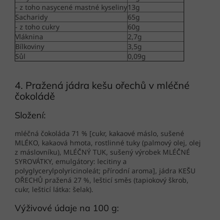
- z toho nasycené mastné kyseliny
13g
Sacharidy
65g
- z toho cukry
60g
Vláknina
2,7g
Bílkoviny
3,5g
Sůl
0,09g
4. Pražená jádra kešu ořechů v mléčné
čokoládě
Složení:
mléčná čokoláda 71 % [cukr, kakaové máslo, sušené
MLÉKO, kakaová hmota, rostlinné tuky (palmový olej, olej
z máslovníku), MLÉČNÝ TUK, sušený výrobek MLÉČNÉ
SYROVÁTKY, emulgátory: lecitiny a
polyglycerylpolyricinoleát; přírodní aroma], jádra KEŠU
OŘECHŮ pražená 27 %, lešticí směs (tapiokový škrob,
cukr, lešticí látka: šelak).
Výživové údaje na 100 g: