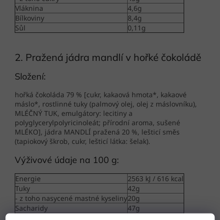
Vláknina
4,6g
Bílkoviny
8,4g
Sůl
0,11g
2. Pražená jádra mandlí v hořké čokoládě
Složení:
hořká čokoláda 79 % [cukr, kakaová hmota*, kakaové
máslo*, rostlinné tuky (palmový olej, olej z máslovníku),
MLÉČNÝ TUK, emulgátory: lecitiny a
polyglycerylpolyricinoleát; přírodní aroma, sušené
MLÉKO], jádra MANDLÍ pražená 20 %, lešticí směs
(tapiokový škrob, cukr, lešticí látka: šelak).
Výživové údaje na 100 g:
Energie
2563 kJ / 616 kcal
Tuky
42g
- z toho nasycené mastné kyseliny
20g
Sacharidy
47g
- z toho cukry
44g