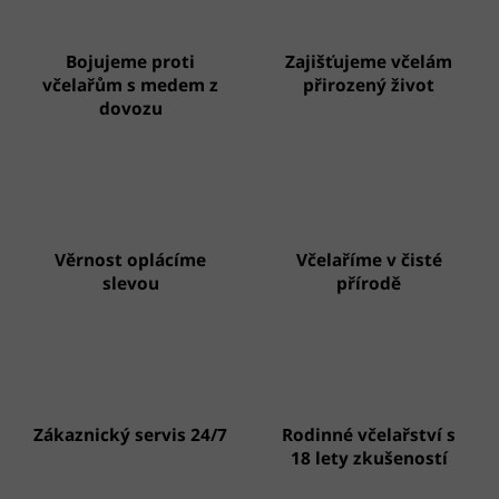
Bojujeme proti
Zajišťujeme včelám
včelařům s medem z
přirozený život
dovozu
Věrnost oplácíme
Včelaříme v čisté
slevou
přírodě
Zákaznický servis 24/7
Rodinné včelařství s
18 lety zkušeností