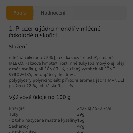
Popis
Hodnocení
1. Pražená jádra mandlí v mléčné
čokoládě a skořici
Složení:
mléčná čokoláda 77 % [cukr, kakaové máslo*, sušené
MLÉKO, kakaová hmota*, rostlinné tuky (palmový olej, olej
z máslovníku), MLÉČNÝ TUK, sušený výrobek MLÉČNÉ
SYROVÁTKY, emulgátory: lecitiny a
polyglycerylpolyricinoleát; přírodní aroma], jádra MANDLÍ
pražená 22 %, mletá skořice 1 %.
Výživové údaje na 100 g
Energie
2422 kJ / 582 kcal
Tuky
39g
- z toho nasycené mastné kyseliny
16g
Sacharidy
47g
- z toho cukry
45g