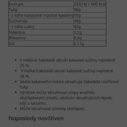
Energie
2332 kJ / 560 kcal
Tuky
36g
- z toho nasycené mastné kyseliny
16g
Sacharidy
49g
- z toho cukry
42g
Vláknina
2,2g
Bílkoviny
8,8g
Sůl
0,11g
V mléčné čokoládě obsah kakaové sušiny nejméně
25 %.
V hořké čokoládě obsah kakaové sušiny nejméně
38 %.
Vedle kakaového másla obsahuje čokoláda rostlinné
tuky.
Výrobek může obsahovat stopy arašídů,
skořápkových plodů, obilovin obsahujících lepek,
sóji a sezamu.
Může obsahovat úlomky skořápek.
Naposledy navštíven