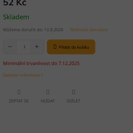
52 Kč
Měrná
Skladem
cena:
Můžeme doručit do:
12.8.2026
Možnosti doručení
Přidat do košíku
Minimální trvanlivost do 7.12.2025
Detailní informace
ZEPTAT SE
HLÍDAT
SDÍLET