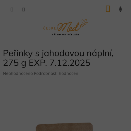
Přejít
NÁKU
na
obsah
KOŠÍK
Peřinky s jahodovou náplní,
275 g EXP. 7.12.2025
Průměrné
Neohodnoceno
Podrobnosti hodnocení
hodnocení
produktu
je
0,0
z
5
hvězdiček.