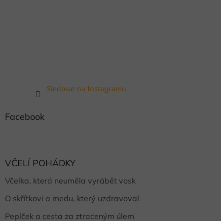
Sledovat na Instagramu
Facebook
VČELÍ POHÁDKY
Včelka, která neuměla vyrábět vosk
O skřítkovi a medu, který uzdravoval
Pepíček a cesta za ztraceným úlem