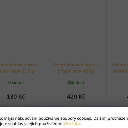
va vlasová voda s
Pleva Vlasová voda s
Pleva 
ropolisem 115 g
propolisem 480g
mateří
Skladem
Skladem
130 Kč
420 Kč
−
+
−
+
−
1
1
odlnější nakupování používáme soubory cookies. Dalším procházen
ete souhlas s jejich používáním.
Více info
.