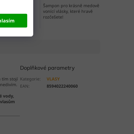
á mateří kašička
Šampon pro krásně medově
 vaše vlasy
vonící vlásky, které hravě
rozčešete!
hlasím
Doplňkové parametry
 tím stojí
Kategorie
:
VLASY
 nedivím.
EAN
:
8594022240060
é vody,
 vlasům