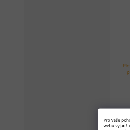
Ple
p
Pro Vaše poh
webu vyjadřuj