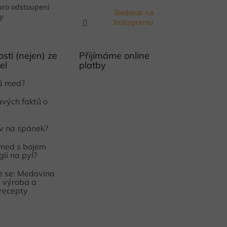
pro odstoupení
Sledovat na
y
Instagramu
sti (nejen) ze
Přijímáme online
el
platby
ká med?
avých faktů o
iv na spánek?
med s bojem
gii na pyl?
 se: Medovina
e, výroba a
 recepty