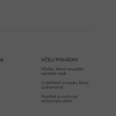
ok
VČELÍ POHÁDKY
Včelka, která neuměla
vyrábět vosk
O skřítkovi a medu, který
uzdravoval
Pepíček a cesta za
ztraceným úlem