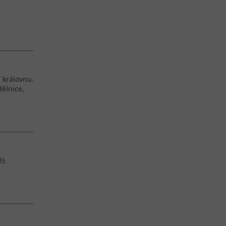
í královnu.
dělnice,
).