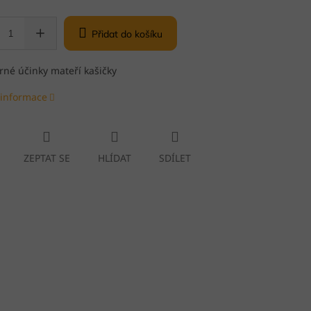
Přidat do košíku
né účinky mateří kašičky
 informace
ZEPTAT SE
HLÍDAT
SDÍLET