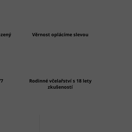
ozený
Věrnost oplácíme slevou
/7
Rodinné včelařství s 18 lety
zkušeností