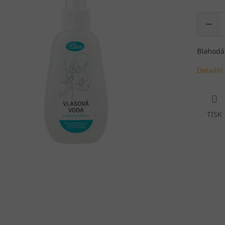
Blahodár
Detailní
TISK