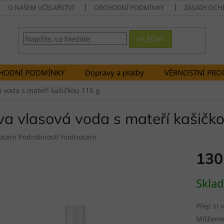
O NAŠEM VČELAŘSTVÍ
OBCHODNÍ PODMÍNKY
ZÁSADY OCH
HLEDAT
HODNÍ PODMÍNKY
Dopravy a platby
VĚRNOSTNÍ PR
á voda s mateří kašičkou 115 g
va vlasová voda s mateří kašičk
né
ocení
Podrobnosti hodnocení
ení
130
tu
Měrná
Skla
cena:
ek.
Přeji si
Můžeme 