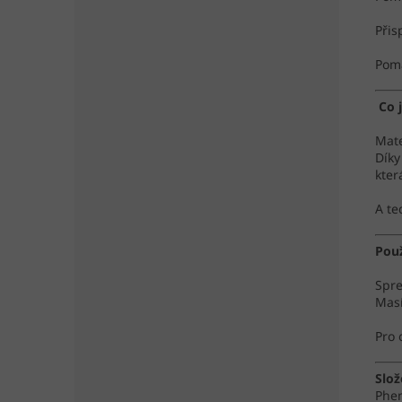
Přis
Pomá
Co 
Mate
Díky
kter
A te
Použ
Spre
Masí
Pro 
Slož
Phen