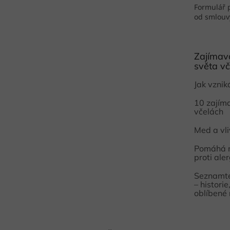
Formulář 
od smlouv
Zajímavo
světa vč
Jak vzni
10 zajím
včelách
Med a vl
Pomáhá 
proti aler
Seznamte
– histori
oblíbené