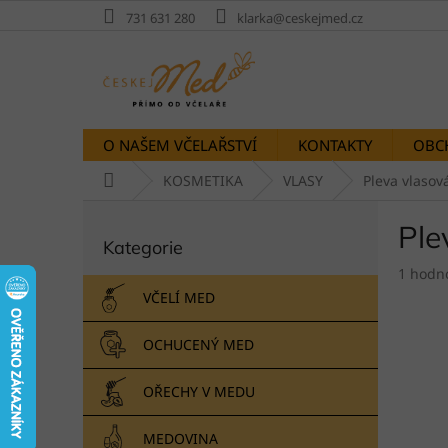
Přejít
731 631 280
klarka@ceskejmed.cz
na
obsah
O NAŠEM VČELAŘSTVÍ
KONTAKTY
OBC
Domů
KOSMETIKA
VLASY
Pleva vlasov
P
Ple
Přeskočit
o
Kategorie
kategorie
s
Průměr
t
1 hodn
hodnoc
r
VČELÍ MED
produk
a
je
n
OCHUCENÝ MED
5,0
n
z
í
5
OŘECHY V MEDU
p
hvězdič
a
MEDOVINA