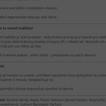
pívá k pevnějším a lesklejším vlasům
há regenerovat vlasy po celé délce
je to mateří kašička?
ří kašička je včelí produkt - tedy krmivo pro larvy a hlavně pro včel
 ní jsou včelí královny (matky) schopny žít i několik let. Narozdíl od 
á žije jen cca měsíc až dva.
ď si tenhle poklad - elixír mládí - představte na svých vlasech.
ití
j se nanese na umyté, ručníkem vysušené vlasy (případně na suché
rujeme 3 minuty. Neoplachuje se.
optimální účinek doporučuji nanášet 2x denně
ení:
Alcohol denat, Aqua, Pisum Sativum Sprout Extract, Royal Jelly,
oxyethanol, Sodium Benzoate, Parfum