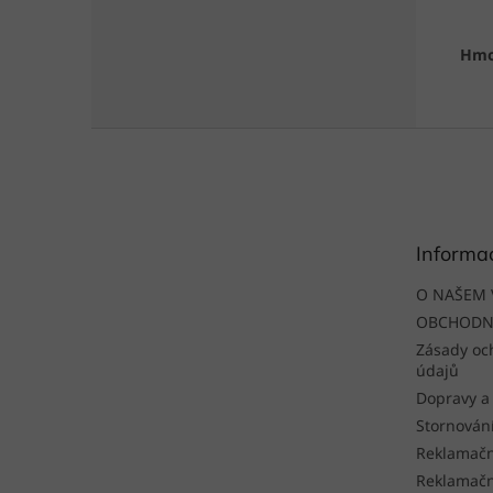
Hmo
Z
á
p
a
t
Informa
í
O NAŠEM 
OBCHODN
Zásady oc
údajů
Dopravy a
Stornován
Reklamačn
Reklamačn