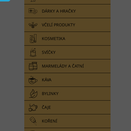
n
e
DÁRKY A HRAČKY
l
VČELÍ PRODUKTY
KOSMETIKA
SVÍČKY
MARMELÁDY A ČATNÍ
KÁVA
BYLINKY
ČAJE
KOŘENÍ