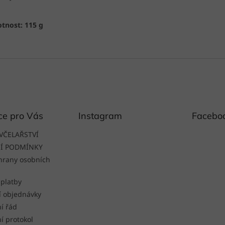
tnost: 115 g
ce pro Vás
Instagram
Facebo
VČELAŘSTVÍ
Í PODMÍNKY
hrany osobních
 platby
í objednávky
í řád
í protokol