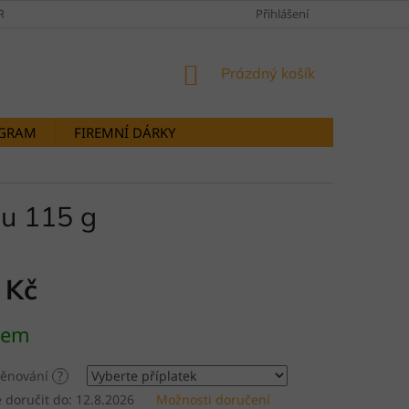
RANY OSOBNÍCH ÚDAJŮ
DOPRAVY A PLATBY
Přihlášení
STORNOVÁNÍ OB
NÁKUPNÍ
Prázdný košík
KOŠÍK
OGRAM
FIREMNÍ DÁRKY
ou 115 g
 Kč
dem
 věnování
?
doručit do:
12.8.2026
Možnosti doručení