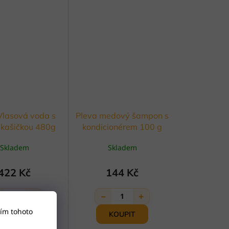
Vlasová voda s
Pleva medový šampon s
 kašičkou 480g
kondicionérem 100 g
Skladem
Skladem
422 Kč
144 Kč
+
−
+
1
1
ím tohoto