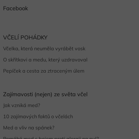
Facebook
VČELÍ POHÁDKY
Včelka, která neuměla vyrábět vosk
O skřítkovi a medu, který uzdravoval
Pepíček a cesta za ztraceným úlem
Zajímavosti (nejen) ze světa včel
Jak vzniká med?
10 zajímavých faktů o včelách
Med a vliv na spánek?
Pomáhá med s bojem proti alergii na pyl?