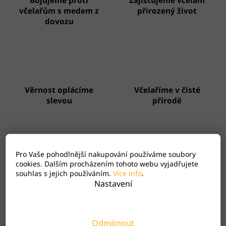
Bojujeme proti
Zajišťujeme včelám
včelařům s medem z
přirozený život
dovozu
Věrnost oplácíme
Včelaříme v čisté
slevou
přírodě
Pro Vaše pohodlnější nakupování používáme soubory
cookies. Dalším procházením tohoto webu vyjadřujete
Zákaznický servis 24/7
Rodinné včelařství s
souhlas s jejich používáním.
Více info
.
18 lety zkušeností
Nastavení
Popis
Hodnocení
Odmítnout