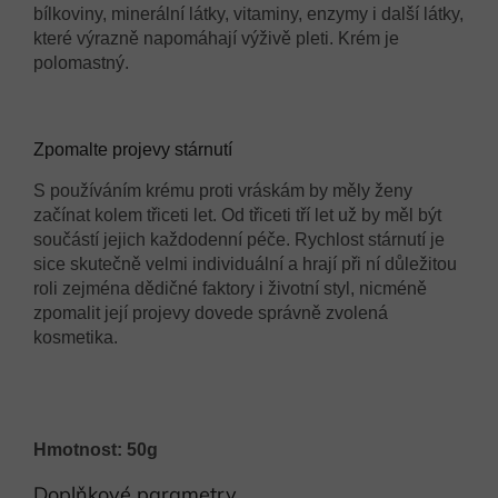
bílkoviny, minerální látky, vitaminy, enzymy i další látky,
které výrazně napomáhají výživě pleti. Krém je
polomastný.
Zpomalte projevy stárnutí
S používáním krému proti vráskám by měly ženy
začínat kolem třiceti let. Od třiceti tří let už by měl být
součástí jejich každodenní péče. Rychlost stárnutí je
sice skutečně velmi individuální a hrají při ní důležitou
roli zejména dědičné faktory i životní styl, nicméně
zpomalit její projevy dovede správně zvolená
kosmetika.
Hmotnost: 50g
Doplňkové parametry