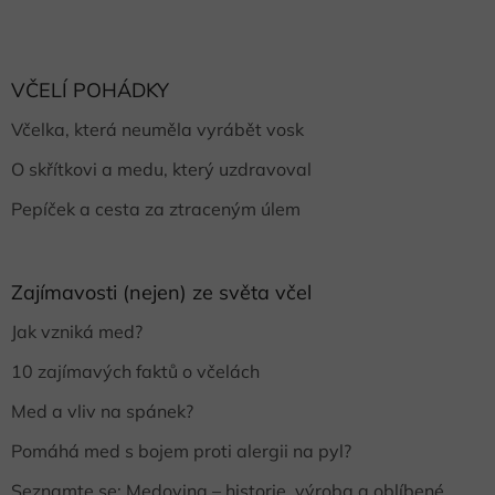
VČELÍ POHÁDKY
Včelka, která neuměla vyrábět vosk
O skřítkovi a medu, který uzdravoval
Pepíček a cesta za ztraceným úlem
Zajímavosti (nejen) ze světa včel
Jak vzniká med?
10 zajímavých faktů o včelách
Med a vliv na spánek?
Pomáhá med s bojem proti alergii na pyl?
Seznamte se: Medovina – historie, výroba a oblíbené