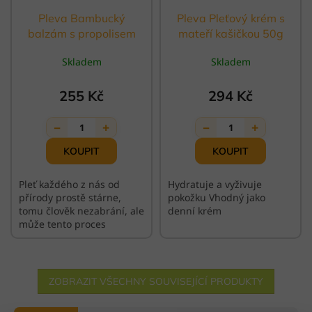
Pleva Bambucký
Pleva Pleťový krém s
balzám s propolisem
mateří kašičkou 50g
30g
Skladem
Skladem
255 Kč
294 Kč
−
+
−
+
1
1
Pleť každého z nás od
Hydratuje a vyživuje
přírody prostě stárne,
pokožku Vhodný jako
tomu člověk nezabrání, ale
denní krém
může tento proces
zpomalit! Jak? Zase pomocí
přírody!
ZOBRAZIT VŠECHNY SOUVISEJÍCÍ PRODUKTY