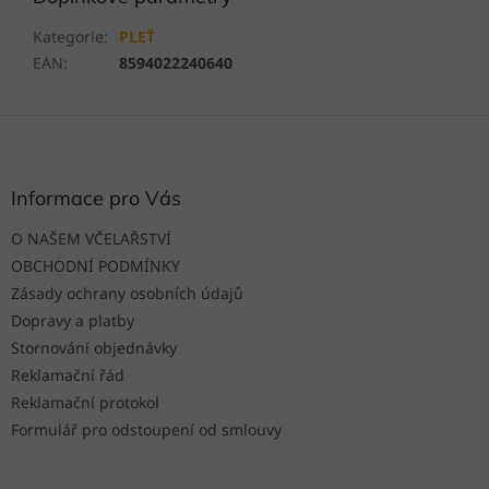
Kategorie
:
PLEŤ
EAN
:
8594022240640
Z
á
p
a
Informace pro Vás
t
O NAŠEM VČELAŘSTVÍ
í
OBCHODNÍ PODMÍNKY
Zásady ochrany osobních údajů
Dopravy a platby
Stornování objednávky
Reklamační řád
Reklamační protokol
Formulář pro odstoupení od smlouvy