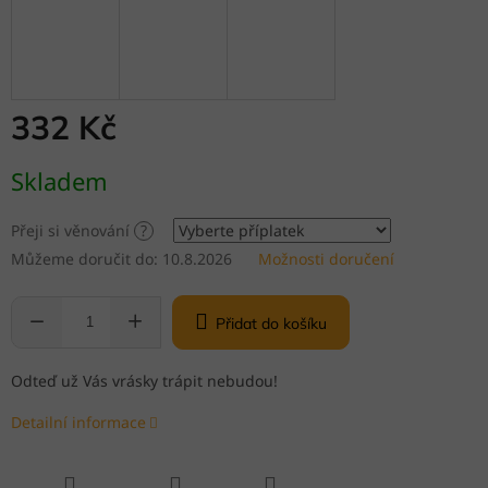
332 Kč
Měrná
Skladem
cena:
Přeji si věnování
?
Můžeme doručit do:
10.8.2026
Možnosti doručení
Přidat do košíku
Odteď už Vás vrásky trápit nebudou!
Detailní informace