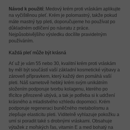
Návod k použití:
Medový krém proti vráskám aplikujte
na vyčištěnou pleť. Krém je polomastný, takže pokud
máte mastný typ pleti, doporučujeme ho používat po
důkladném odlíčení po návratu z práce.
Nejpůsobivějšího výsledku docílíte pravidelným
používáním.
Každá pleť může být krásná
Ať už je vám 55 nebo 30, kvalitní krém proti vráskám
by měl být součástí vaší základní kosmetické výbavy a
zároveň přípravkem, který každý den pomáhá vaší
pleti. Náš sametově hebký krém svým unikátním
složením podporuje tvorbu kolagenu, kterého po
třicítce přirozeně ubývá, a tak je potřeba si k udržení
krásného a mladistvého vzhledu dopomoci. Krém
podporuje regeneraci buněčného metabolismu a
zlepšuje elasticitu pleti. Viditelně vyhlazuje pokožku a
umí si poradit také s drobnými vráskami. Obsahuje
výtažek z mořských řas, vitamin E a med bohatý na