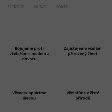
ZEPTAT SE
HLÍDAT
SDÍLET
Bojujeme proti
Zajišťujeme včelám
včelařům s medem z
přirozený život
dovozu
Věrnost oplácíme
Včelaříme v čisté
slevou
přírodě