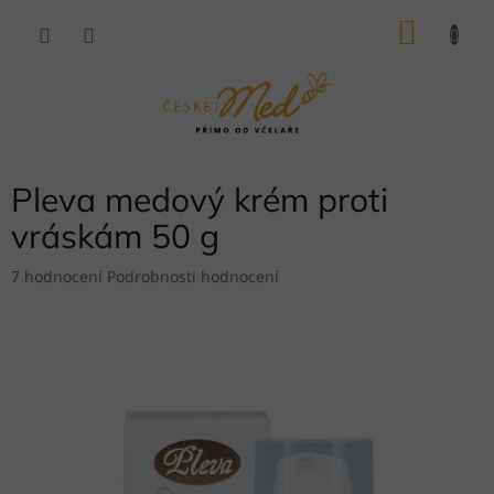
Přejít
NÁKU
na
obsah
KOŠÍK
Pleva medový krém proti
vráskám 50 g
Průměrné
7 hodnocení
Podrobnosti hodnocení
hodnocení
produktu
je
4,9
z
5
hvězdiček.