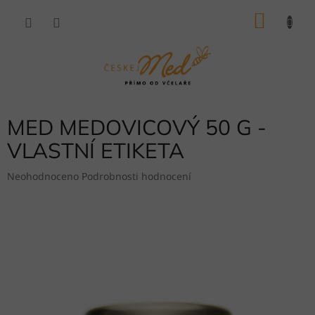
Přejít
NÁKU
na
obsah
KOŠÍK
MED MEDOVICOVÝ 50 G -
VLASTNÍ ETIKETA
Průměrné
Neohodnoceno
Podrobnosti hodnocení
hodnocení
produktu
je
0,0
z
5
hvězdiček.