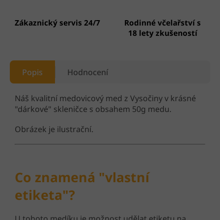
Zákaznický servis 24/7
Rodinné včelařství s
18 lety zkušeností
Popis
Hodnocení
Náš kvalitní medovicový med z Vysočiny v krásné
"dárkové" skleničce s obsahem 50g medu.
Obrázek je ilustrační.
Co znamená "vlastní
etiketa"?
U tohoto medíku je možnost udělat etiketu na