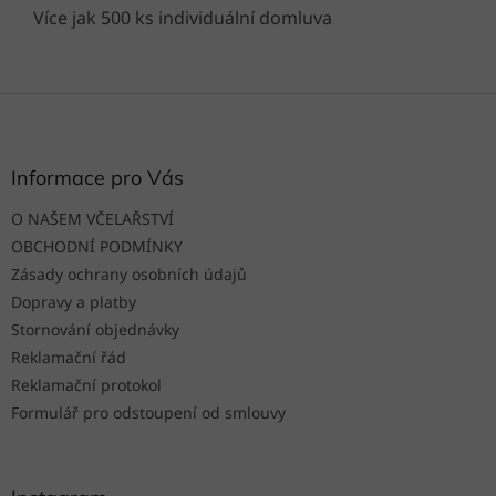
Více jak 500 ks individuální domluva
Z
á
p
a
Informace pro Vás
t
O NAŠEM VČELAŘSTVÍ
í
OBCHODNÍ PODMÍNKY
Zásady ochrany osobních údajů
Dopravy a platby
Stornování objednávky
Reklamační řád
Reklamační protokol
Formulář pro odstoupení od smlouvy