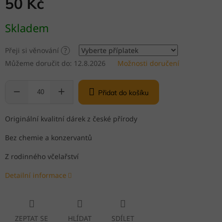
50 Kč
Měrná
Skladem
cena:
Přeji si věnování
?
Můžeme doručit do:
12.8.2026
Možnosti doručení
Přidat do košíku
Originální kvalitní dárek z české přírody
Bez chemie a konzervantů
Z rodinného včelařství
Detailní informace
ZEPTAT SE
HLÍDAT
SDÍLET