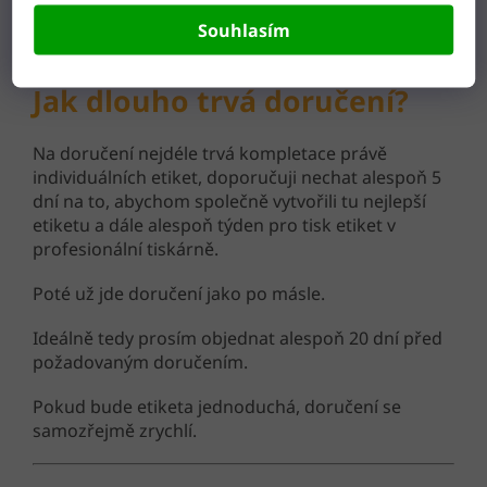
A to je vše. :-)
Souhlasím
Jak dlouho trvá doručení?
Na doručení nejdéle trvá kompletace právě
individuálních etiket, doporučuji nechat alespoň 5
dní na to, abychom společně vytvořili tu nejlepší
etiketu a dále alespoň týden pro tisk etiket v
profesionální tiskárně.
Poté už jde doručení jako po másle.
Ideálně tedy prosím objednat alespoň 20 dní před
požadovaným doručením.
Pokud bude etiketa jednoduchá, doručení se
samozřejmě zrychlí.