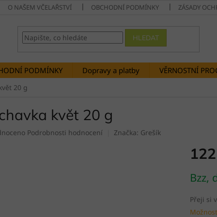
O NAŠEM VČELAŘSTVÍ
OBCHODNÍ PODMÍNKY
ZÁSADY OCH
HLEDAT
HODNÍ PODMÍNKY
Dopravy a platby
VĚRNOSTNÍ PR
květ 20 g
chavka květ 20 g
né
dnoceno
Podrobnosti hodnocení
Značka:
Grešík
ení
122
tu
Měrná
Bzz, 
cena:
ek.
Přeji si
Možnost