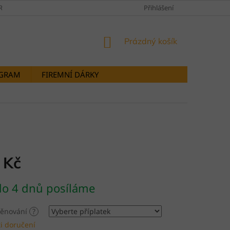
RANY OSOBNÍCH ÚDAJŮ
DOPRAVY A PLATBY
Přihlášení
STORNOVÁNÍ OB
NÁKUPNÍ
Prázdný košík
KOŠÍK
OGRAM
FIREMNÍ DÁRKY
 Kč
do 4 dnů posíláme
 věnování
?
i doručení