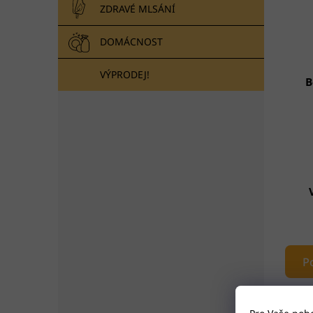
ZDRAVÉ MLSÁNÍ
DOMÁCNOST
VÝPRODEJ!
B
P
Také
čoko