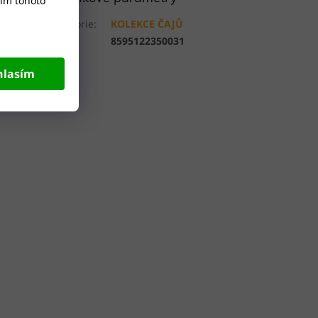
ím tohoto
lu různých
Kategorie
:
KOLEKCE ČAJŮ
EAN
:
8595122350031
hlasím