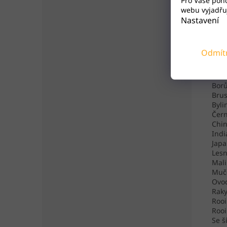
Pro Vaše poh
kale
webu vyjadřuj
druh
Nastavení
Byli
Adve
Odmít
Aron
Aron
Ass
Bor
Brus
Byli
Čern
Chin
Indi
Jap
Lesn
Mali
Muče
Ovoc
Raky
Rooi
Rooi
Se 