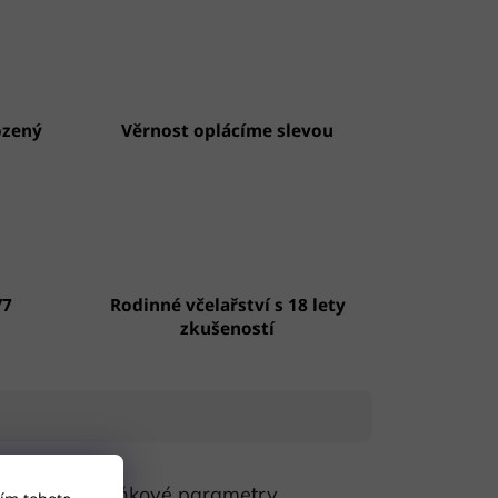
ozený
Věrnost oplácíme slevou
/7
Rodinné včelařství s 18 lety
zkušeností
itní
Doplňkové parametry
ním