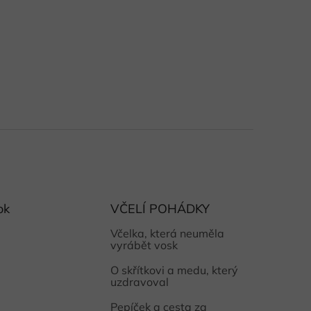
ok
VČELÍ POHÁDKY
Včelka, která neuměla
vyrábět vosk
O skřítkovi a medu, který
uzdravoval
Pepíček a cesta za