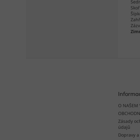
Sedm
Skoř
Šípk
Zahř
Zázv
Zimn
Z
á
p
a
t
Informa
í
O NAŠEM 
OBCHODN
Zásady oc
údajů
Dopravy a