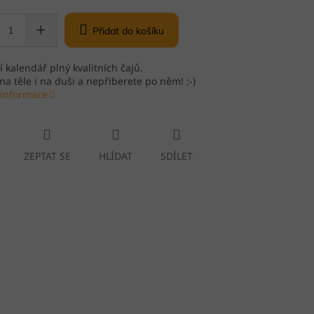
Přidat do košíku
 kalendář plný kvalitních čajů.
na těle i na duši a nepřiberete po něm! :-)
 informace
ZEPTAT SE
HLÍDAT
SDÍLET