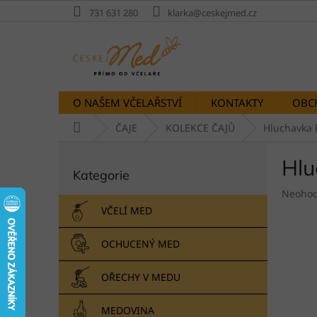
Přejít
731 631 280
klarka@ceskejmed.cz
na
obsah
O NAŠEM VČELAŘSTVÍ
KONTAKTY
OBC
Domů
ČAJE
KOLEKCE ČAJŮ
Hluchavka 
P
Hlu
Přeskočit
o
Kategorie
kategorie
s
Průměr
t
Neoho
hodnoc
r
VČELÍ MED
produk
a
je
n
OCHUCENÝ MED
0,0
n
z
í
5
OŘECHY V MEDU
p
hvězdič
a
MEDOVINA