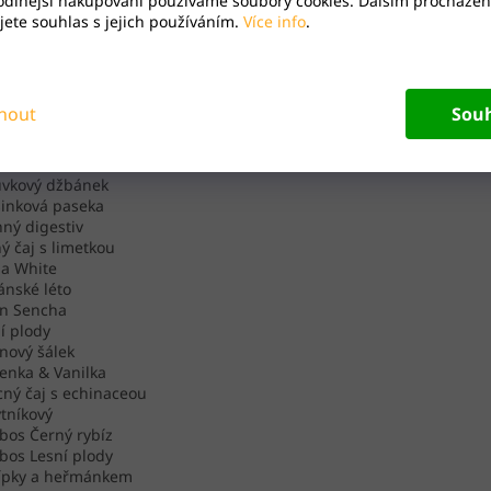
odlnější nakupování používáme soubory cookies. Dalším procházen
ndářem. Adventní kalendář s čajem obsahuje opravdu pestrou šká
ete souhlas s jejich používáním.
Více info
.
ů čaje. Na své si přijde 100% každý.
nné, ovocné, černé a zelené čaje pro čas adventu ⭐️
ntní kalendář obsahuje 24 druhů čajů:
nout
Sou
ie & Rakytník & Jahoda
ie & Šípek & Černý rybíz
am
ůvkový džbánek
inková paseka
nný digestiv
ý čaj s limetkou
a White
ánské léto
an Sencha
í plody
nový šálek
nka & Vanilka
ný čaj s echinaceou
tníkový
bos Černý rybíz
bos Lesní plody
šípky a heřmánkem