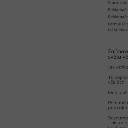
Stornován
Reklamačn
Reklamačn
Formulář 
od smlouv
Zajímavo
světa vč
Jak vzni
10 zajím
včelách
Med a vl
Pomáhá 
proti aler
Seznamte
– histori
oblíbené