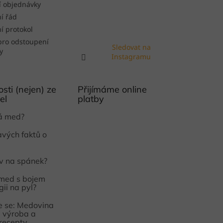
í objednávky
í řád
í protokol
pro odstoupení
Sledovat na
y
Instagramu
sti (nejen) ze
Přijímáme online
el
platby
ká med?
avých faktů o
iv na spánek?
med s bojem
gii na pyl?
 se: Medovina
e, výroba a
 recepty