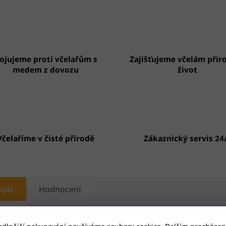
ojujeme proti včelařům s
Zajišťujeme včelám přir
medem z dovozu
život
Včelaříme v čisté přírodě
Zákaznický servis 24
opis
Hodnocení
 už máte plné zuby adventních kalendářů nacpaných levnou nekval
ládou? Zahřejte se s námi po čas adventu tímto nápaditým advent