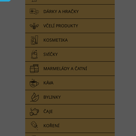
n
e
DÁRKY A HRAČKY
l
VČELÍ PRODUKTY
KOSMETIKA
SVÍČKY
MARMELÁDY A ČATNÍ
KÁVA
BYLINKY
ČAJE
KOŘENÍ