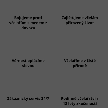
Bojujeme proti
Zajišťujeme včelám
včelařům s medem z
přirozený život
dovozu
Věrnost oplácíme
Včelaříme v čisté
slevou
přírodě
Zákaznický servis 24/7
Rodinné včelařství s
18 lety zkušeností