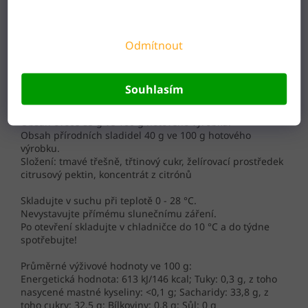
Džem Z tmavých třešní extra získal
certifikát "
ČESKÉ STŘEDOHOŘÍ
regionální produkt®
".
Odmítnout
Souhlasím
Obsah ovocné složky 85 %
Obsah ovoce 85 g ve 100 g hotového výrobku.
Obsah přírodních sladidel 40 g ve 100 g hotového
výrobku.
Složení: tmavé třešně, třtinový cukr, želírovací prostředek
citrusový pektin, koncentrát z citrónů
Skladujte v suchu při teplotě 0 - 28 °C.
Nevystavujte přímému slunečnímu záření.
Po otevření skladujte v chladničce do 10 °C a do týdne
spotřebujte!
Průměrné výživové hodnoty ve 100 g:
Energetická hodnota: 613 kJ/146 kcal; Tuky: 0,3 g, z toho
nasycené mastné kyseliny: <0,1 g; Sacharidy: 33,8 g, z
toho cukry: 32,5 g; Bílkoviny: 0,8 g; Sůl: 0 g