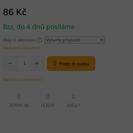
86 Kč
Měrná
Bzz, do 4 dnů posíláme
cena:
Přeji si věnování
?
Možnosti doručení
Přidat do košíku
Detailní informace
ZEPTAT SE
HLÍDAT
SDÍLET