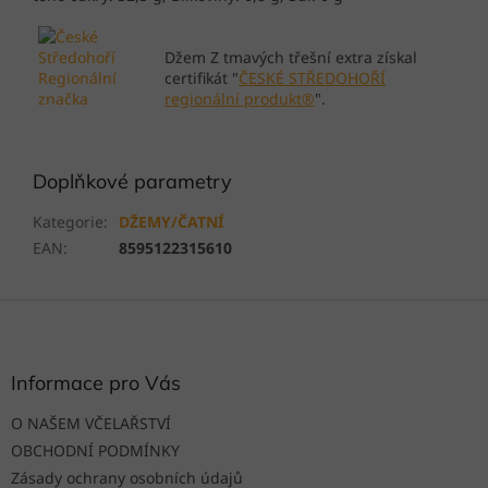
Džem Z tmavých třešní extra získal
certifikát "
ČESKÉ STŘEDOHOŘÍ
regionální produkt®
".
Doplňkové parametry
Kategorie
:
DŽEMY/ČATNÍ
EAN
:
8595122315610
Z
á
p
a
Informace pro Vás
t
O NAŠEM VČELAŘSTVÍ
í
OBCHODNÍ PODMÍNKY
Zásady ochrany osobních údajů