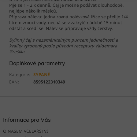
Pije se 1 - 2 x denně. Čaj je možné podávat dlouhodobě,
nejlépe několik měsíců.
Příprava nálevu: Jedna rovná polévková lžíce se přelije 1/4
litrem vroucí vody, nechá se v zakryté nádobě 15 minut
odstát a scedí se. Nálev se připravuje vždy čerstvý.
Bylinný čaj s nezaměnitelným puncem jedinečnosti a
kvality vyrobený podle původní receptury Valdemara
Grešíka
Doplňkové parametry
Kategorie
:
SYPANÉ
EAN
:
8595122310349
Z
á
p
a
Informace pro Vás
t
O NAŠEM VČELAŘSTVÍ
í