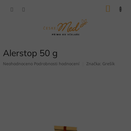
Přejít
NÁKU
na
obsah
KOŠÍK
Alerstop 50 g
Průměrné
Neohodnoceno
Podrobnosti hodnocení
Značka:
Grešík
hodnocení
produktu
je
0,0
z
5
hvězdiček.