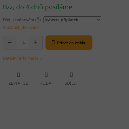
Měrná
Bzz, do 4 dnů posíláme
cena:
Přeji si věnování
?
Možnosti doručení
Přidat do košíku
Detailní informace
ZEPTAT SE
HLÍDAT
SDÍLET