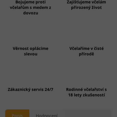
Bojujeme proti
Zajišťujeme včelám
včelařům s medem z
přirozený život
dovozu
Věrnost oplácíme
Včelaříme v čisté
slevou
přírodě
Zákaznický servis 24/7
Rodinné včelařství s
18 lety zkušeností
Popis
Hodnocení