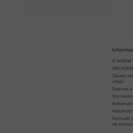
Z
á
p
a
t
Informa
í
O NAŠEM 
OBCHODN
Zásady oc
údajů
Dopravy a
Stornován
Reklamačn
Reklamačn
Formulář 
od smlouv