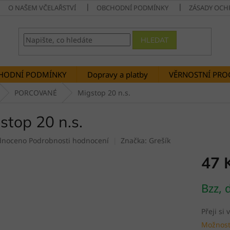
O NAŠEM VČELAŘSTVÍ
OBCHODNÍ PODMÍNKY
ZÁSADY OCH
HLEDAT
HODNÍ PODMÍNKY
Dopravy a platby
VĚRNOSTNÍ PR
PORCOVANÉ
Migstop 20 n.s.
stop 20 n.s.
né
dnoceno
Podrobnosti hodnocení
Značka:
Grešík
ení
47 
tu
Měrná
Bzz, 
cena:
ek.
Přeji si
Možnost