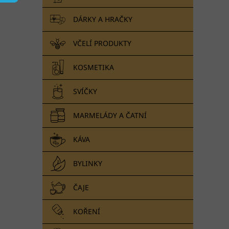
n
e
DÁRKY A HRAČKY
l
VČELÍ PRODUKTY
KOSMETIKA
SVÍČKY
MARMELÁDY A ČATNÍ
KÁVA
BYLINKY
ČAJE
KOŘENÍ