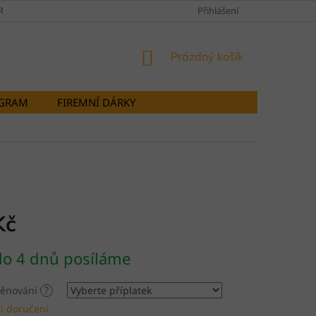
RANY OSOBNÍCH ÚDAJŮ
DOPRAVY A PLATBY
Přihlášení
STORNOVÁNÍ OB
NÁKUPNÍ
Prázdný košík
KOŠÍK
OGRAM
FIREMNÍ DÁRKY
Kč
do 4 dnů posíláme
 věnování
?
i doručení