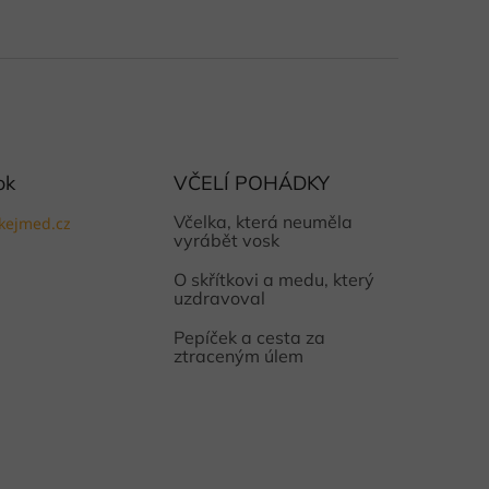
ok
VČELÍ POHÁDKY
Včelka, která neuměla
kejmed.cz
vyrábět vosk
O skřítkovi a medu, který
uzdravoval
Pepíček a cesta za
ztraceným úlem