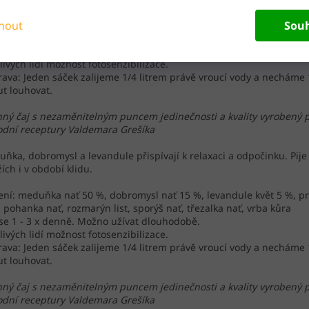
nout
Sou
ení: meduňka nať 50 %, dobromysl nať 15 %, levandule květ 5 %, p
, pohanka nať, rozmarýn list, sporýš nať, třezalka nať, vrba kůra
 se 1 - 3 x denně. Možno užívat dlouhodobě.
tlivých lidí možnost fotosenzibilizace.
rava: Jeden sáček zalijeme 1/4 litrem právě vroucí vody a necháme 
t louhovat.
nný čaj s nezaměnitelným puncem jedinečnosti a kvality vyrobený 
dní receptury Valdemara Grešíka
ňka, dobromysl a levandule přispívají k relaxaci a odpočinku. Pije 
žích i v období klidu.
ení: meduňka nať 50 %, dobromysl nať 15 %, levandule květ 5 %, p
, pohanka nať, rozmarýn list, sporýš nať, třezalka nať, vrba kůra
 se 1 - 3 x denně. Možno užívat dlouhodobě.
tlivých lidí možnost fotosenzibilizace.
rava: Jeden sáček zalijeme 1/4 litrem právě vroucí vody a necháme 
t louhovat.
nný čaj s nezaměnitelným puncem jedinečnosti a kvality vyrobený 
dní receptury Valdemara Grešíka