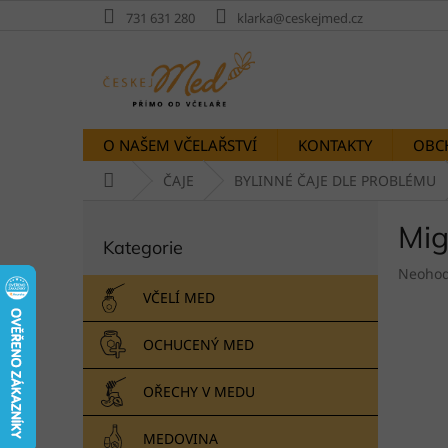
Přejít
731 631 280
klarka@ceskejmed.cz
na
obsah
O NAŠEM VČELAŘSTVÍ
KONTAKTY
OBC
Domů
ČAJE
BYLINNÉ ČAJE DLE PROBLÉMU
P
Mig
Přeskočit
o
Kategorie
kategorie
s
Průměr
t
Neoho
hodnoc
r
VČELÍ MED
produk
a
je
n
OCHUCENÝ MED
0,0
n
z
í
5
OŘECHY V MEDU
p
hvězdič
a
MEDOVINA