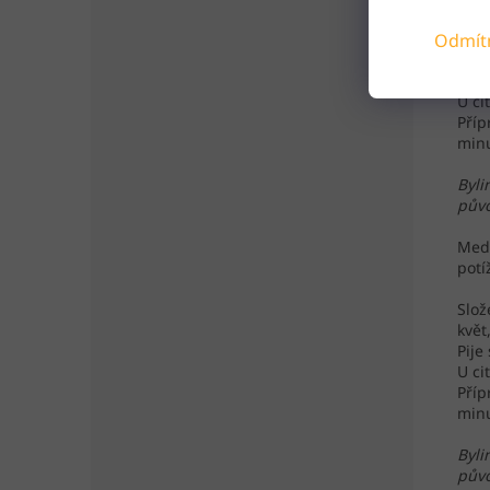
Odmít
Slož
květ
Pije
U ci
Příp
minu
Byli
půvo
Medu
potí
Slož
květ
Pije
U ci
Příp
minu
Byli
půvo