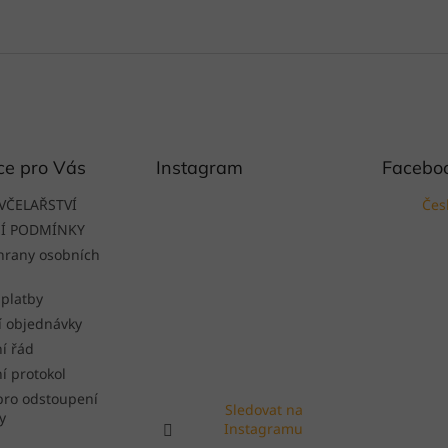
ce pro Vás
Instagram
Facebo
VČELAŘSTVÍ
Čes
Í PODMÍNKY
hrany osobních
 platby
í objednávky
í řád
í protokol
pro odstoupení
Sledovat na
y
Instagramu