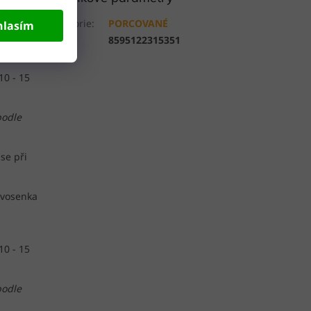
Kategorie
:
PORCOVANÉ
hlasím
rvosenka
EAN
:
8595122315351
10 - 15
podle
se při
rvosenka
10 - 15
podle