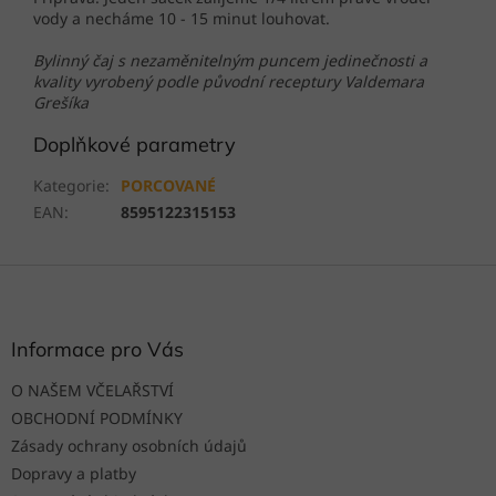
vody a necháme 10 - 15 minut louhovat.
Bylinný čaj s nezaměnitelným puncem jedinečnosti a
kvality vyrobený podle původní receptury Valdemara
Grešíka
Doplňkové parametry
Kategorie
:
PORCOVANÉ
EAN
:
8595122315153
Z
á
p
a
Informace pro Vás
t
O NAŠEM VČELAŘSTVÍ
í
OBCHODNÍ PODMÍNKY
Zásady ochrany osobních údajů
Dopravy a platby