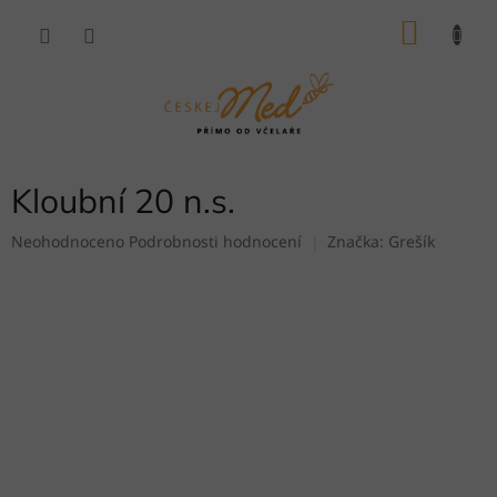
Přejít
NÁKU
na
obsah
KOŠÍK
Kloubní 20 n.s.
Průměrné
Neohodnoceno
Podrobnosti hodnocení
Značka:
Grešík
hodnocení
produktu
je
0,0
z
5
hvězdiček.