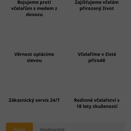
Bojujeme proti
Zajišťujeme včelám
včelařům s medem z
přirozený život
dovozu
Věrnost oplácíme
Včelaříme v čisté
slevou
přírodě
Zákaznický servis 24/7
Rodinné včelařství s
18 lety zkušeností
Popis
Hodnocení