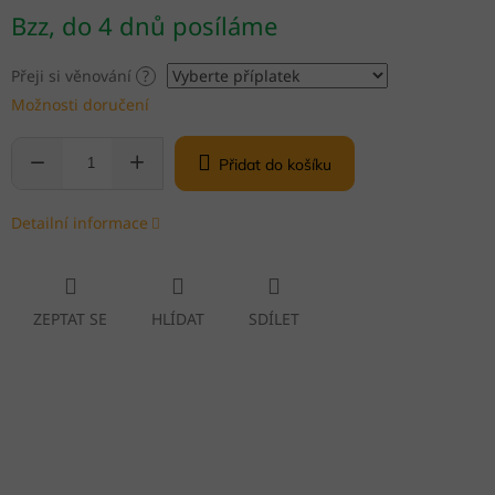
Měrná
Bzz, do 4 dnů posíláme
cena:
Přeji si věnování
?
Možnosti doručení
Přidat do košíku
Detailní informace
ZEPTAT SE
HLÍDAT
SDÍLET