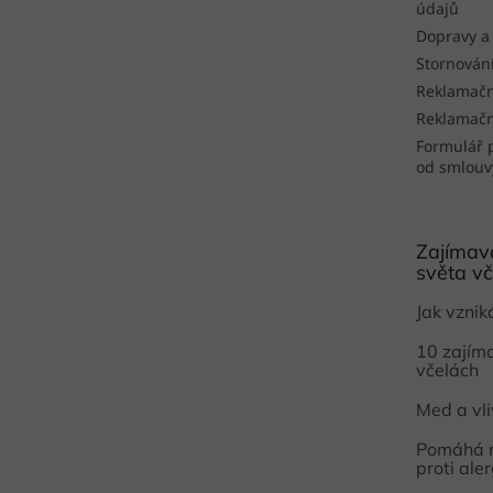
údajů
Dopravy a
Stornován
Reklamačn
Reklamačn
Formulář 
od smlouv
Zajímavo
světa vč
Jak vzni
10 zajím
včelách
Med a vl
Pomáhá 
proti aler