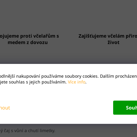
ojujeme proti včelařům s
Zajišťujeme včelám přir
medem z dovozu
život
odlnější nakupování používáme soubory cookies. Dalším procházen
ete souhlas s jejich používáním.
Více info
.
Včelaříme v čisté přírodě
Zákaznický servis 24
nout
Sou
opis
Hodnocení
ý čaj s vůní a chutí limetky.