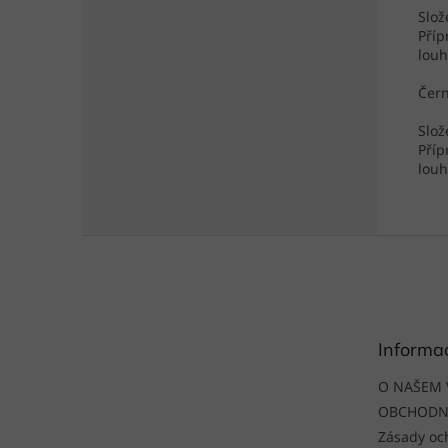
Slož
Příp
louh
Čern
Slož
Příp
louh
Z
á
p
a
t
Informa
í
O NAŠEM 
OBCHODN
Zásady oc