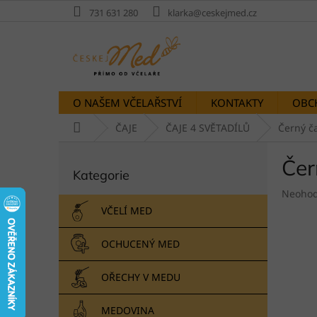
Přejít
731 631 280
klarka@ceskejmed.cz
na
obsah
O NAŠEM VČELAŘSTVÍ
KONTAKTY
OBC
Domů
ČAJE
ČAJE 4 SVĚTADÍLŮ
Černý ča
P
Čer
Přeskočit
o
Kategorie
kategorie
s
Průměr
t
Neoho
hodnoc
r
VČELÍ MED
produk
a
je
n
OCHUCENÝ MED
0,0
n
z
í
5
OŘECHY V MEDU
p
hvězdič
a
MEDOVINA