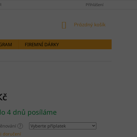
RANY OSOBNÍCH ÚDAJŮ
DOPRAVY A PLATBY
Přihlášení
STORNOVÁNÍ OB
NÁKUPNÍ
Prázdný košík
KOŠÍK
OGRAM
FIREMNÍ DÁRKY
Kč
do 4 dnů posíláme
 věnování
?
i doručení