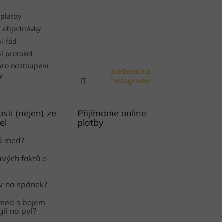
 platby
í objednávky
í řád
í protokol
pro odstoupení
Sledovat na
y
Instagramu
sti (nejen) ze
Přijímáme online
el
platby
ká med?
avých faktů o
iv na spánek?
med s bojem
gii na pyl?