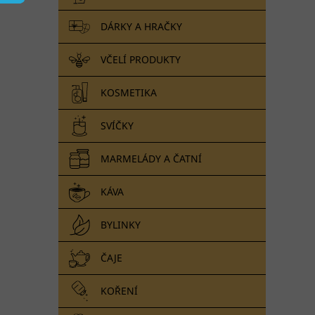
n
e
DÁRKY A HRAČKY
l
VČELÍ PRODUKTY
KOSMETIKA
SVÍČKY
MARMELÁDY A ČATNÍ
KÁVA
BYLINKY
ČAJE
KOŘENÍ