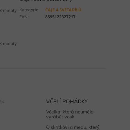
Kategorie
:
ČAJE 4 SVĚTADÍLŮ
 3 minuty
EAN
:
8595122327217
 3 minuty
ok
VČELÍ POHÁDKY
Včelka, která neuměla
vyrábět vosk
O skřítkovi a medu, který