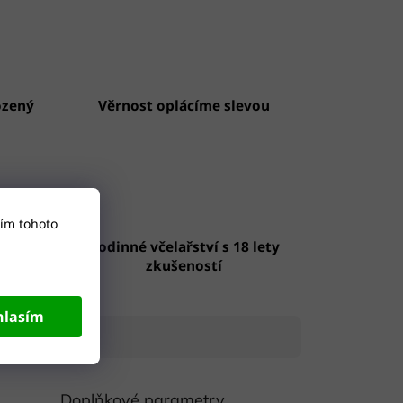
ozený
Věrnost oplácíme slevou
ím tohoto
/7
Rodinné včelařství s 18 lety
zkušeností
hlasím
Doplňkové parametry