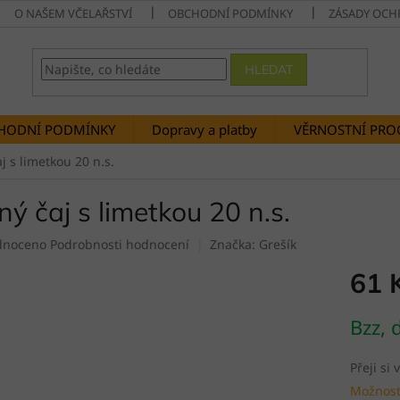
O NAŠEM VČELAŘSTVÍ
OBCHODNÍ PODMÍNKY
ZÁSADY OCH
HLEDAT
HODNÍ PODMÍNKY
Dopravy a platby
VĚRNOSTNÍ PR
j s limetkou 20 n.s.
ný čaj s limetkou 20 n.s.
né
dnoceno
Podrobnosti hodnocení
Značka:
Grešík
ení
61 
tu
Měrná
Bzz, 
cena:
ek.
Přeji si
Možnost