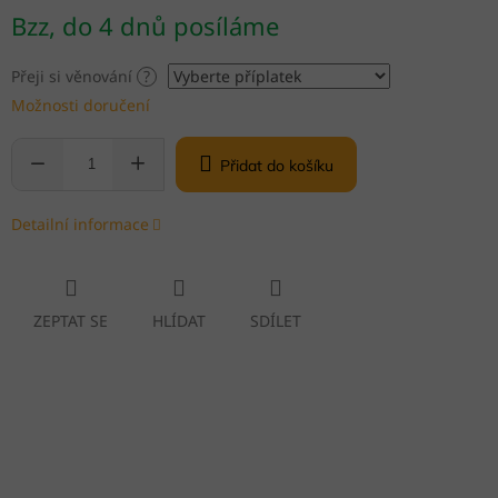
Měrná
Bzz, do 4 dnů posíláme
cena:
Přeji si věnování
?
Možnosti doručení
Přidat do košíku
Detailní informace
ZEPTAT SE
HLÍDAT
SDÍLET