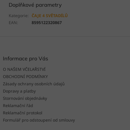
Doplňkové parametry
Kategorie
:
ČAJE 4 SVĚTADÍLŮ
EAN
:
8595122320867
Z
á
p
a
Informace pro Vás
t
O NAŠEM VČELAŘSTVÍ
í
OBCHODNÍ PODMÍNKY
Zásady ochrany osobních údajů
Dopravy a platby
Stornování objednávky
Reklamační řád
Reklamační protokol
Formulář pro odstoupení od smlouvy