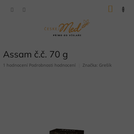
Přejít
NÁKU
na
obsah
KOŠÍK
Assam č.č. 70 g
Průměrné
1 hodnocení
Podrobnosti hodnocení
Značka:
Grešík
hodnocení
produktu
je
5,0
z
5
hvězdiček.