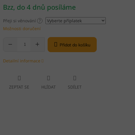
Měrná
Bzz, do 4 dnů posíláme
cena:
Přeji si věnování
?
Možnosti doručení
Přidat do košíku
Detailní informace
ZEPTAT SE
HLÍDAT
SDÍLET