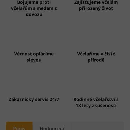
Bojujeme proti
Zajišťujeme včelám
včelařům s medem z
přirozený život
dovozu
Věrnost oplácíme
Včelaříme v čisté
slevou
přírodě
Zákaznický servis 24/7
Rodinné včelařství s
18 lety zkušeností
Popis
Hodnocení