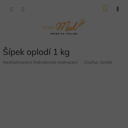
Přejít
NÁKU
na
obsah
KOŠÍK
Šípek oplodí 1 kg
Průměrné
Neohodnoceno
Podrobnosti hodnocení
Značka:
Grešík
hodnocení
produktu
je
0,0
z
5
hvězdiček.