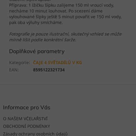
Příprava: 1 lžičku šípku zalijeme 150 ml vroucí vody,
necháme 10 minut louhovat. Po scezení dáme
vylouhované šípky ještě 5 minut povařit ve 150 ml vody,
pak oba výluhy smícháme.
Fotografie je pouze ilustrační, skutečný vzhled se může
mírně lišit podle konkrétní šarže.
Doplňkové parametry
Kategorie
:
ČAJE 4 SVĚTADÍLŮ V KG
EAN
:
8595122321734
Z
á
p
a
Informace pro Vás
t
O NAŠEM VČELAŘSTVÍ
í
OBCHODNÍ PODMÍNKY
Zásady ochrany osobních údajů