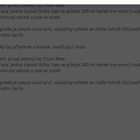
ení: pravý zelený čaj Chun-Mee
rava: Jedna čajová lžička čaje se přelije 200 ml horké (ne vroucí) vo
 minuty odstát a pak se scedí.
grafie je pouze ilustrační, skutečný vzhled se může mírně lišit podl
rétní šarže.
ký čaj příjemně natrpklé, osvěžující chuti.
ení: pravý zelený čaj Chun-Mee
rava: Jedna čajová lžička čaje se přelije 200 ml horké (ne vroucí) vo
 minuty odstát a pak se scedí.
grafie je pouze ilustrační, skutečný vzhled se může mírně lišit podl
rétní šarže.