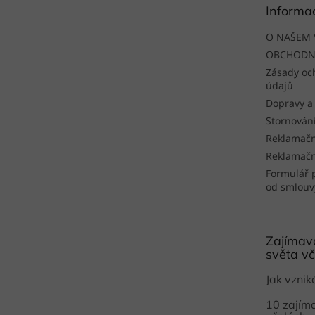
Informa
í
O NAŠEM 
OBCHODN
Zásady oc
údajů
Dopravy a
Stornován
Reklamačn
Reklamačn
Formulář 
od smlouv
Zajímavo
světa vč
Jak vzni
10 zajím