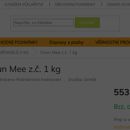
O NAŠEM VČELAŘSTVÍ
OBCHODNÍ PODMÍNKY
ZÁSADY OCH
HLEDAT
HODNÍ PODMÍNKY
Dopravy a platby
VĚRNOSTNÍ PR
SVĚTADÍLŮ V KG
Chun Mee z.č. 1 kg
n Mee z.č. 1 kg
né
dnoceno
Podrobnosti hodnocení
Značka:
Grešík
ení
553
tu
Měrná
Bzz, 
cena:
ek.
Přeji si
Možnost