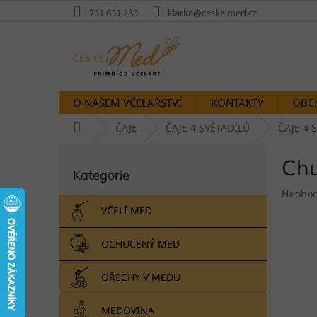
Přejít
731 631 280
klarka@ceskejmed.cz
na
obsah
O NAŠEM VČELAŘSTVÍ
KONTAKTY
OBC
Domů
ČAJE
ČAJE 4 SVĚTADÍLŮ
ČAJE 4 
P
Chu
Přeskočit
o
Kategorie
kategorie
s
Průměr
t
Neoho
hodnoc
r
VČELÍ MED
produk
a
je
n
OCHUCENÝ MED
0,0
n
z
í
5
OŘECHY V MEDU
p
hvězdič
a
MEDOVINA