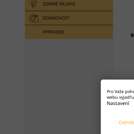
ZDRAVÉ MLSÁNÍ
DOMÁCNOST
VÝPRODEJ!
B
Pro Vaše poh
webu vyjadřuj
Nastavení
P
Odmít
Číns