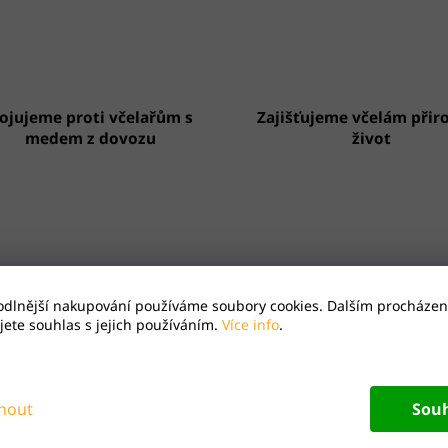
ojujeme proti včelařům s
Zajišťujeme včelám přir
medem z dovozu
život
Včelaříme v čisté přírodě
Zákaznický servis 24
odlnější nakupování používáme soubory cookies. Dalším procházen
ete souhlas s jejich používáním.
Více info
.
opis
Hodnocení
nout
Sou
ký čaj příjemně natrpklé, osvěžující chuti.