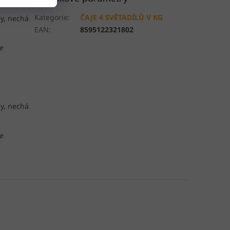
Kategorie
:
ČAJE 4 SVĚTADÍLŮ V KG
dy, nechá
EAN
:
8595122321802
e
dy, nechá
e