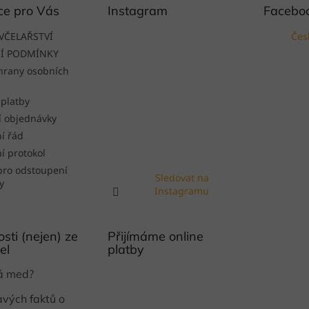
ce pro Vás
Instagram
Facebo
VČELAŘSTVÍ
Čes
Í PODMÍNKY
hrany osobních
 platby
í objednávky
í řád
í protokol
pro odstoupení
Sledovat na
y
Instagramu
sti (nejen) ze
Přijímáme online
el
platby
ká med?
avých faktů o