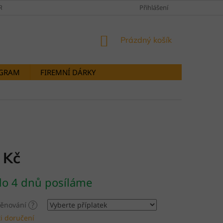
RANY OSOBNÍCH ÚDAJŮ
DOPRAVY A PLATBY
Přihlášení
STORNOVÁNÍ OB
NÁKUPNÍ
Prázdný košík
KOŠÍK
OGRAM
FIREMNÍ DÁRKY
 Kč
do 4 dnů posíláme
 věnování
?
i doručení