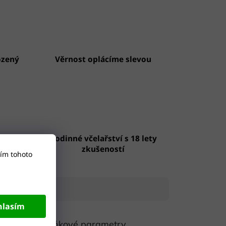
ozený
Věrnost oplácíme slevou
/7
Rodinné včelařství s 18 lety
zkušeností
ím tohoto
hlasím
Doplňkové parametry