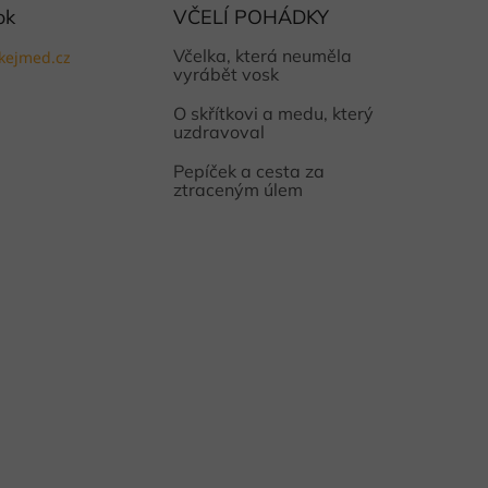
ok
VČELÍ POHÁDKY
Včelka, která neuměla
kejmed.cz
vyrábět vosk
O skřítkovi a medu, který
uzdravoval
Pepíček a cesta za
ztraceným úlem