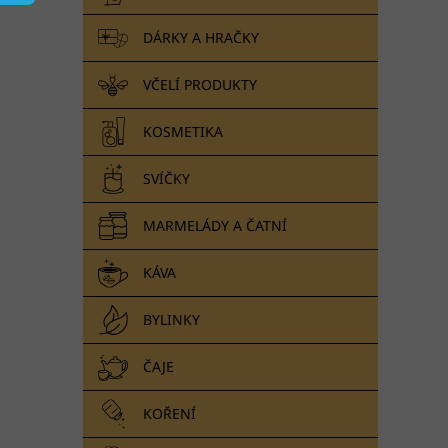
n
e
DÁRKY A HRAČKY
l
VČELÍ PRODUKTY
KOSMETIKA
SVÍČKY
MARMELÁDY A ČATNÍ
KÁVA
BYLINKY
ČAJE
KOŘENÍ