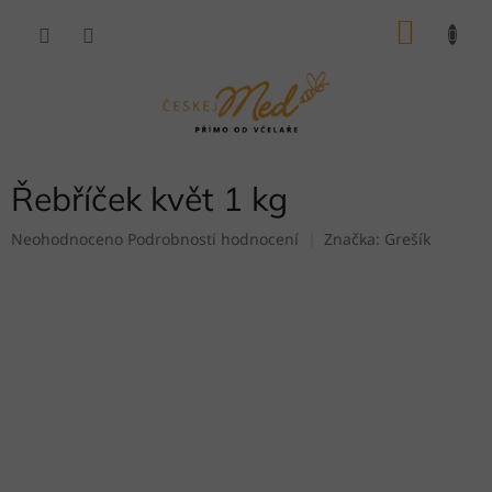
Přejít
NÁKU
na
obsah
KOŠÍK
Řebříček květ 1 kg
Průměrné
Neohodnoceno
Podrobnosti hodnocení
Značka:
Grešík
hodnocení
produktu
je
0,0
z
5
hvězdiček.