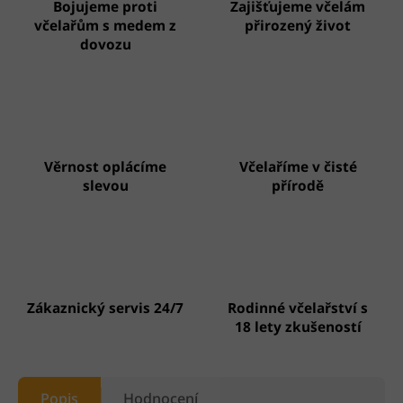
Bojujeme proti
Zajišťujeme včelám
včelařům s medem z
přirozený život
dovozu
Věrnost oplácíme
Včelaříme v čisté
slevou
přírodě
Zákaznický servis 24/7
Rodinné včelařství s
18 lety zkušeností
Popis
Hodnocení