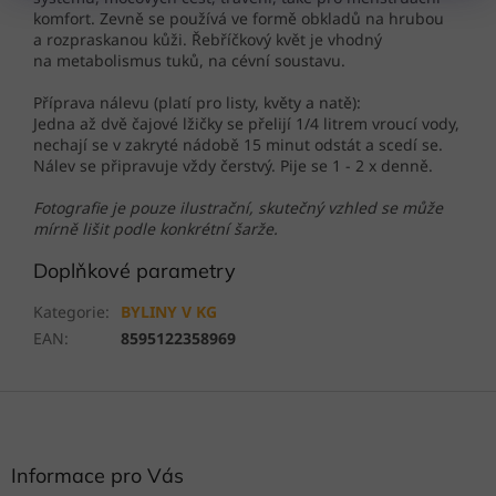
komfort. Zevně se používá ve formě obkladů na hrubou
a rozpraskanou kůži. Řebříčkový květ je vhodný
na metabolismus tuků, na cévní soustavu.
Příprava nálevu (platí pro listy, květy a natě):
Jedna až dvě čajové lžičky se přelijí 1/4 litrem vroucí vody,
nechají se v zakryté nádobě 15 minut odstát a scedí se.
Nálev se připravuje vždy čerstvý. Pije se 1 - 2 x denně.
Fotografie je pouze ilustrační, skutečný vzhled se může
mírně lišit podle konkrétní šarže.
Doplňkové parametry
Kategorie
:
BYLINY V KG
EAN
:
8595122358969
Z
á
p
a
Informace pro Vás