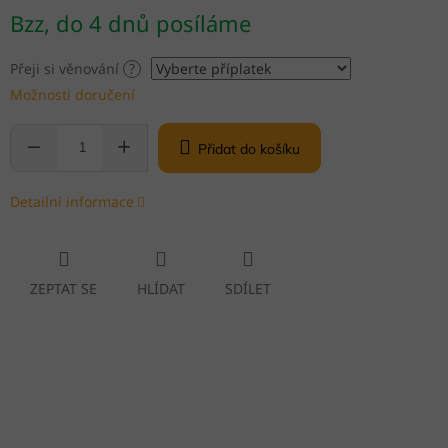
Měrná
Bzz, do 4 dnů posíláme
cena:
Přeji si věnování
?
Možnosti doručení
Přidat do košíku
Detailní informace
ZEPTAT SE
HLÍDAT
SDÍLET