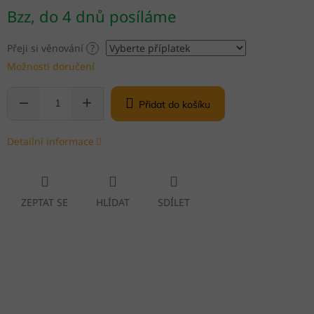
Měrná
Bzz, do 4 dnů posíláme
cena:
Přeji si věnování
?
Možnosti doručení
Přidat do košíku
Detailní informace
ZEPTAT SE
HLÍDAT
SDÍLET