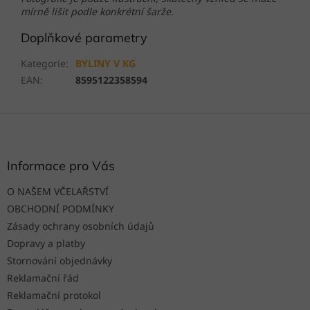
mírně lišit podle konkrétní šarže.
Doplňkové parametry
Kategorie
:
BYLINY V KG
EAN
:
8595122358594
Z
á
p
a
Informace pro Vás
t
O NAŠEM VČELAŘSTVÍ
í
OBCHODNÍ PODMÍNKY
Zásady ochrany osobních údajů
Dopravy a platby
Stornování objednávky
Reklamační řád
Reklamační protokol