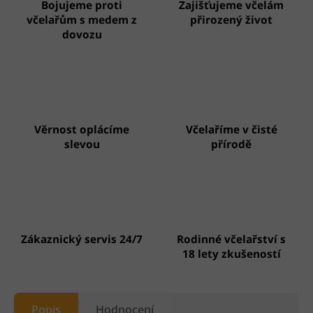
Bojujeme proti
Zajišťujeme včelám
včelařům s medem z
přirozený život
dovozu
Věrnost oplácíme
Včelaříme v čisté
slevou
přírodě
Zákaznický servis 24/7
Rodinné včelařství s
18 lety zkušeností
Popis
Hodnocení