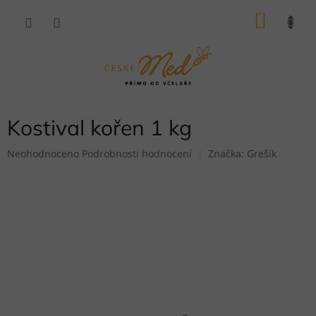
Přejít
NÁKU
na
obsah
KOŠÍK
Kostival kořen 1 kg
Průměrné
Neohodnoceno
Podrobnosti hodnocení
Značka:
Grešík
hodnocení
produktu
je
0,0
z
5
hvězdiček.