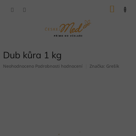
Přejít
NÁKU
na
obsah
KOŠÍK
Dub kůra 1 kg
Průměrné
Neohodnoceno
Podrobnosti hodnocení
Značka:
Grešík
hodnocení
produktu
je
0,0
z
5
hvězdiček.