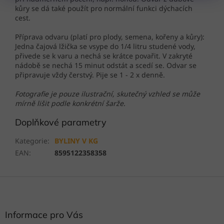
kůry se dá také použít pro normální funkci dýchacích
cest.
Příprava odvaru (platí pro plody, semena, kořeny a kůry):
Jedna čajová lžička se vsype do 1/4 litru studené vody,
přivede se k varu a nechá se krátce povařit. V zakryté
nádobě se nechá 15 minut odstát a scedí se. Odvar se
připravuje vždy čerstvý. Pije se 1 - 2 x denně.
Fotografie je pouze ilustrační, skutečný vzhled se může
mírně lišit podle konkrétní šarže.
Doplňkové parametry
Kategorie
:
BYLINY V KG
EAN
:
8595122358358
Z
á
p
a
Informace pro Vás