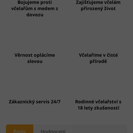
Bojujeme proti
Zajišťujeme včelám
včelařům s medem z
přirozený život
dovozu
Věrnost oplácíme
Včelaříme v čisté
slevou
přírodě
Zákaznický servis 24/7
Rodinné včelařství s
18 lety zkušeností
Popis
Hodnocení