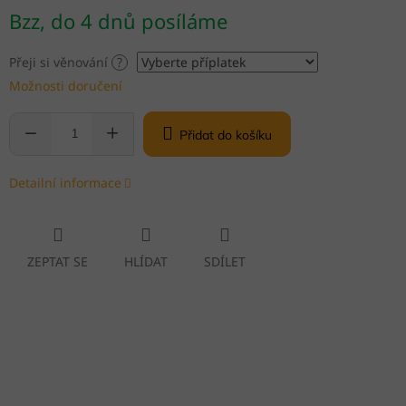
Měrná
Bzz, do 4 dnů posíláme
cena:
Přeji si věnování
?
Možnosti doručení
Přidat do košíku
Detailní informace
ZEPTAT SE
HLÍDAT
SDÍLET