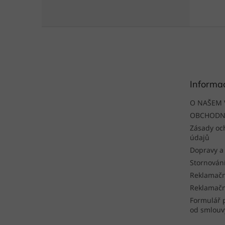
Z
á
p
a
t
Informa
í
O NAŠEM 
OBCHODN
Zásady oc
údajů
Dopravy a
Stornován
Reklamačn
Reklamačn
Formulář 
od smlouv