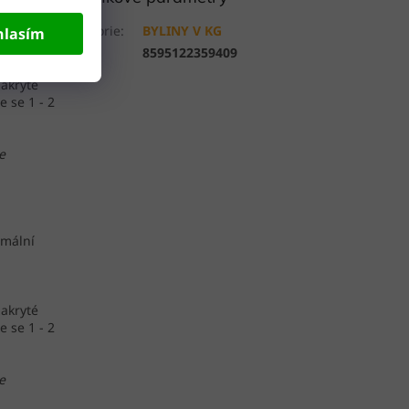
rmální
Kategorie
:
BYLINY V KG
hlasím
EAN
:
8595122359409
zakryté
e se 1 - 2
e
rmální
zakryté
e se 1 - 2
e