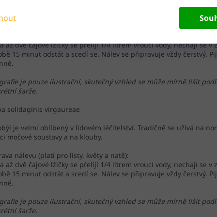
obýl je velmi oblíbený v lidovém léčitelství. Tradičně se užívá na no
nout
Sou
ci močové soustavy a na klouby.
rava nálevu (platí pro listy, květy a natě):
a až dvě čajové lžičky se přelijí 1/4 litrem vroucí vody, nechají se v 
bě 15 minut odstát a scedí se. Nálev se připravuje vždy čerstvý. Pij
nně.
grafie je pouze ilustrační, skutečný vzhled se může mírně lišit podl
rétní šarže.
a solidaginis virgaureae
obýl je velmi oblíbený v lidovém léčitelství. Tradičně se užívá na no
ci močové soustavy a na klouby.
rava nálevu (platí pro listy, květy a natě):
a až dvě čajové lžičky se přelijí 1/4 litrem vroucí vody, nechají se v 
bě 15 minut odstát a scedí se. Nálev se připravuje vždy čerstvý. Pij
nně.
grafie je pouze ilustrační, skutečný vzhled se může mírně lišit podl
rétní šarže.