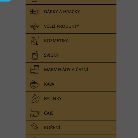
n
e
DÁRKY A HRAČKY
l
VČELÍ PRODUKTY
KOSMETIKA
SVÍČKY
MARMELÁDY A ČATNÍ
KÁVA
BYLINKY
ČAJE
KOŘENÍ