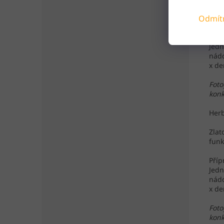
Zlat
Odmít
funk
Příp
Jedn
nádo
x de
Foto
konk
Herb
Zlat
funk
Příp
Jedn
nádo
x de
Foto
konk