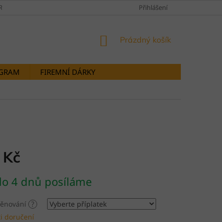
RANY OSOBNÍCH ÚDAJŮ
DOPRAVY A PLATBY
Přihlášení
STORNOVÁNÍ OB
NÁKUPNÍ
Prázdný košík
KOŠÍK
OGRAM
FIREMNÍ DÁRKY
 Kč
do 4 dnů posíláme
 věnování
?
i doručení