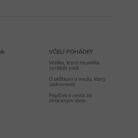
ok
VČELÍ POHÁDKY
Včelka, která neuměla
vyrábět vosk
O skřítkovi a medu, který
uzdravoval
Pepíček a cesta za
ztraceným úlem