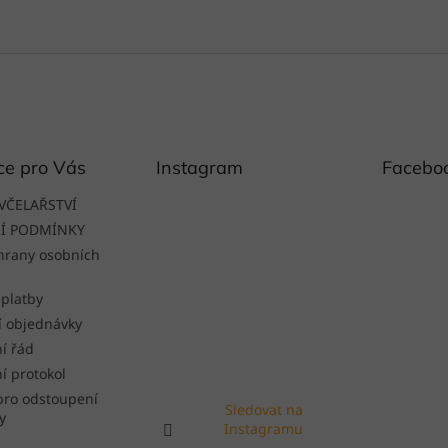
ce pro Vás
Instagram
Facebo
VČELAŘSTVÍ
Í PODMÍNKY
hrany osobních
 platby
í objednávky
í řád
í protokol
pro odstoupení
Sledovat na
y
Instagramu