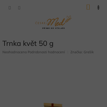
Přejít
NÁKU
na
obsah
KOŠÍK
Trnka květ 50 g
Průměrné
Neohodnoceno
Podrobnosti hodnocení
Značka:
Grešík
hodnocení
produktu
je
0,0
z
5
hvězdiček.