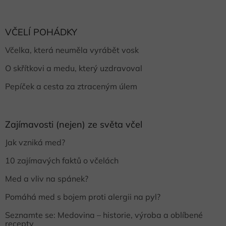
VČELÍ POHÁDKY
Včelka, která neuměla vyrábět vosk
O skřítkovi a medu, který uzdravoval
Pepíček a cesta za ztraceným úlem
Zajímavosti (nejen) ze světa včel
Jak vzniká med?
10 zajímavých faktů o včelách
Med a vliv na spánek?
Pomáhá med s bojem proti alergii na pyl?
Seznamte se: Medovina – historie, výroba a oblíbené
recepty