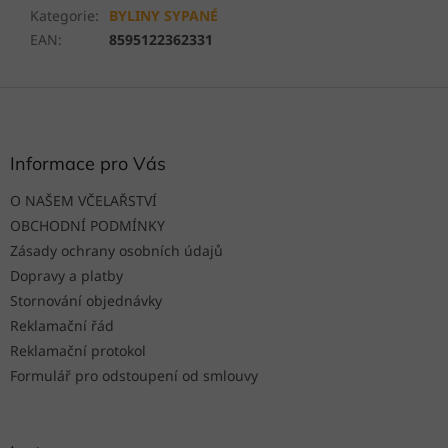
Kategorie
:
BYLINY SYPANÉ
EAN
:
8595122362331
Z
á
p
a
Informace pro Vás
t
O NAŠEM VČELAŘSTVÍ
í
OBCHODNÍ PODMÍNKY
Zásady ochrany osobních údajů
Dopravy a platby
Stornování objednávky
Reklamační řád
Reklamační protokol
Formulář pro odstoupení od smlouvy