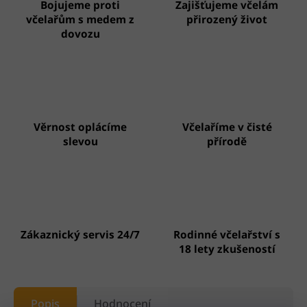
Bojujeme proti
Zajišťujeme včelám
včelařům s medem z
přirozený život
dovozu
Věrnost oplácíme
Včelaříme v čisté
slevou
přírodě
Zákaznický servis 24/7
Rodinné včelařství s
18 lety zkušeností
Popis
Hodnocení