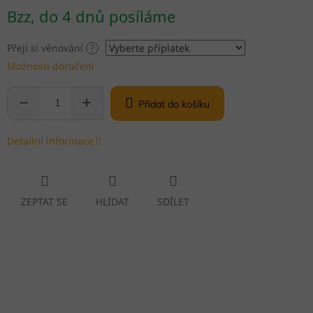
Měrná
Bzz, do 4 dnů posíláme
cena:
Přeji si věnování
?
Možnosti doručení
Přidat do košíku
Detailní informace
ZEPTAT SE
HLÍDAT
SDÍLET