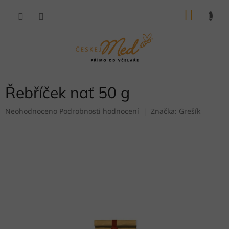
Přejít
NÁKU
na
obsah
KOŠÍK
Řebříček nať 50 g
Průměrné
Neohodnoceno
Podrobnosti hodnocení
Značka:
Grešík
hodnocení
produktu
je
0,0
z
5
hvězdiček.