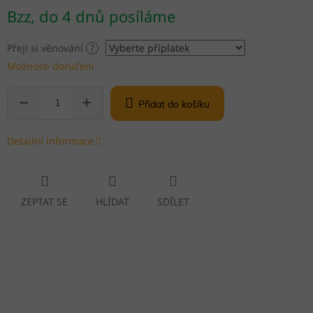
Měrná
Bzz, do 4 dnů posíláme
cena:
Přeji si věnování
?
Možnosti doručení
Přidat do košíku
Detailní informace
ZEPTAT SE
HLÍDAT
SDÍLET