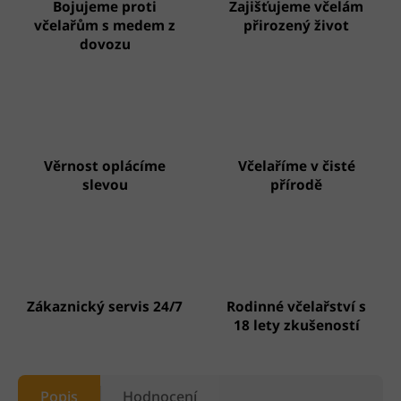
Bojujeme proti
Zajišťujeme včelám
včelařům s medem z
přirozený život
dovozu
Věrnost oplácíme
Včelaříme v čisté
slevou
přírodě
Zákaznický servis 24/7
Rodinné včelařství s
18 lety zkušeností
Popis
Hodnocení