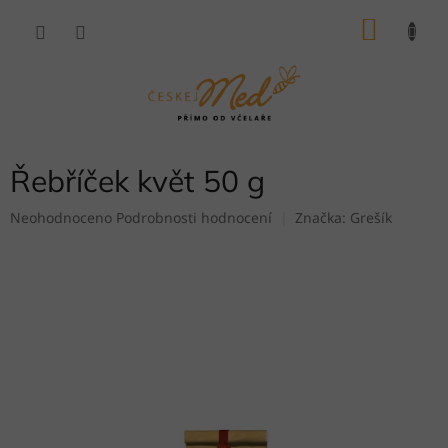
Přejít
NÁKU
na
obsah
KOŠÍK
Řebříček květ 50 g
Průměrné
Neohodnoceno
Podrobnosti hodnocení
Značka:
Grešík
hodnocení
produktu
je
0,0
z
5
hvězdiček.