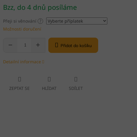
Měrná
Bzz, do 4 dnů posíláme
cena:
Přeji si věnování
?
Možnosti doručení
Přidat do košíku
Detailní informace
ZEPTAT SE
HLÍDAT
SDÍLET