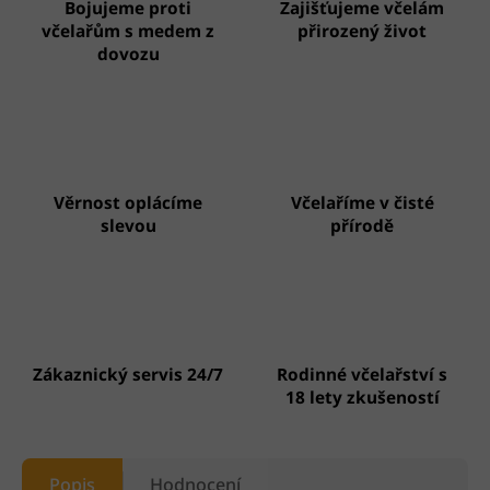
Bojujeme proti
Zajišťujeme včelám
včelařům s medem z
přirozený život
dovozu
Věrnost oplácíme
Včelaříme v čisté
slevou
přírodě
Zákaznický servis 24/7
Rodinné včelařství s
18 lety zkušeností
Popis
Hodnocení