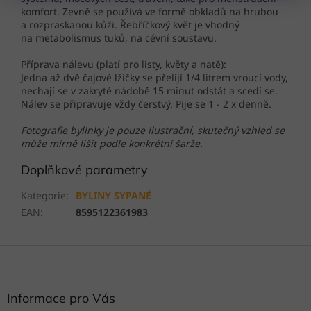
komfort. Zevně se používá ve formě obkladů na hrubou
a rozpraskanou kůži. Řebříčkový květ je vhodný
na metabolismus tuků, na cévní soustavu.
Příprava nálevu (platí pro listy, květy a natě):
Jedna až dvě čajové lžičky se přelijí 1/4 litrem vroucí vody,
nechají se v zakryté nádobě 15 minut odstát a scedí se.
Nálev se připravuje vždy čerstvý. Pije se 1 - 2 x denně.
Fotografie bylinky je pouze ilustrační, skutečný vzhled se
může mírně lišit podle konkrétní šarže.
Doplňkové parametry
Kategorie
:
BYLINY SYPANÉ
EAN
:
8595122361983
Z
á
p
a
Informace pro Vás