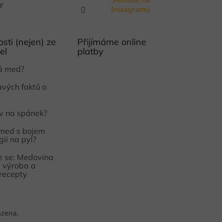
y
Instagramu
sti (nejen) ze
Přijímáme online
el
platby
ká med?
avých faktů o
iv na spánek?
med s bojem
gii na pyl?
 se: Medovina
e, výroba a
 recepty
azena.