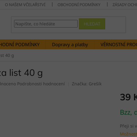
O NAŠEM VČELAŘSTVÍ
OBCHODNÍ PODMÍNKY
ZÁSADY OCH
HLEDAT
HODNÍ PODMÍNKY
Dopravy a platby
VĚRNOSTNÍ PR
ist 40 g
za list 40 g
né
dnoceno
Podrobnosti hodnocení
Značka:
Grešík
ení
39 
tu
Měrná
Bzz, 
cena:
ek.
Přeji si
Možnost