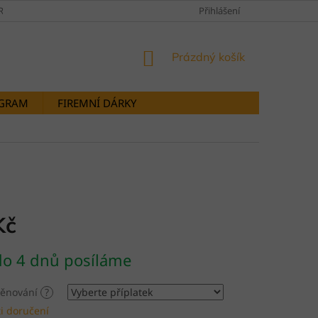
RANY OSOBNÍCH ÚDAJŮ
DOPRAVY A PLATBY
Přihlášení
STORNOVÁNÍ OB
NÁKUPNÍ
Prázdný košík
KOŠÍK
OGRAM
FIREMNÍ DÁRKY
Kč
do 4 dnů posíláme
 věnování
?
i doručení