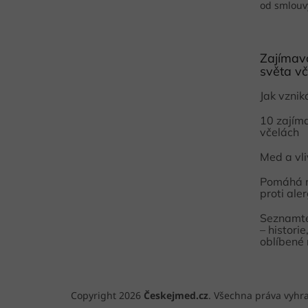
od smlouv
Zajímavo
světa vč
Jak vzni
10 zajím
včelách
Med a vl
Pomáhá 
proti aler
Seznamte
– histori
oblíbené
Copyright 2026
Českejmed.cz
. Všechna práva vyhr