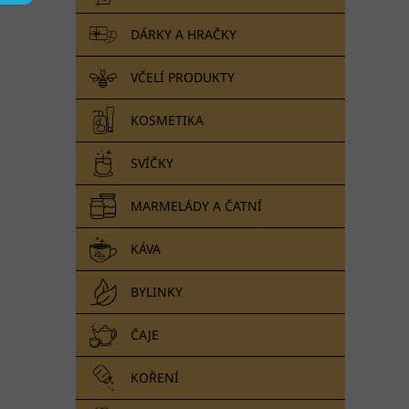
n
e
DÁRKY A HRAČKY
l
VČELÍ PRODUKTY
KOSMETIKA
SVÍČKY
MARMELÁDY A ČATNÍ
KÁVA
BYLINKY
ČAJE
KOŘENÍ