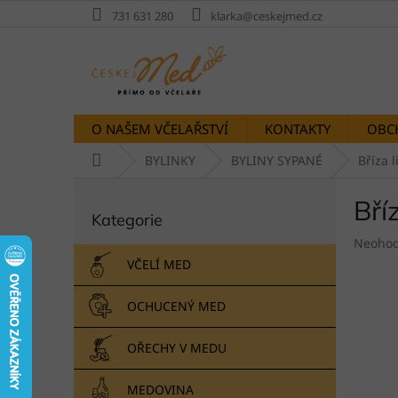
Přejít
731 631 280
klarka@ceskejmed.cz
na
obsah
O NAŠEM VČELAŘSTVÍ
KONTAKTY
OBC
Domů
BYLINKY
BYLINY SYPANÉ
Bříza l
P
Bří
Přeskočit
o
Kategorie
kategorie
s
Průměr
t
Neoho
hodnoc
r
VČELÍ MED
produk
a
je
n
OCHUCENÝ MED
0,0
n
z
í
5
OŘECHY V MEDU
p
hvězdič
a
MEDOVINA