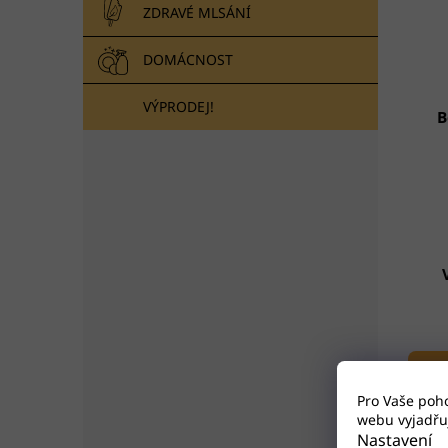
ZDRAVÉ MLSÁNÍ
DOMÁCNOST
VÝPRODEJ!
B
P
Pro Vaše poh
webu vyjadřuj
Foli
Nastavení