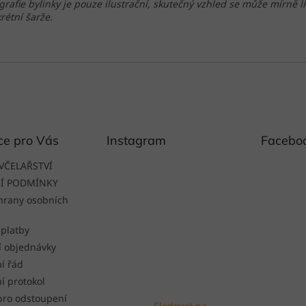
grafie bylinky je pouze ilustrační, skutečný vzhled se může mírně li
rétní šarže.
ce pro Vás
Instagram
Facebo
VČELAŘSTVÍ
Í PODMÍNKY
hrany osobních
 platby
í objednávky
í řád
í protokol
pro odstoupení
Sledovat na