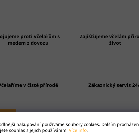
ojujeme proti včelařům s
Zajišťujeme včelám přir
medem z dovozu
život
Včelaříme v čisté přírodě
Zákaznický servis 24
opis
Hodnocení
odlnější nakupování používáme soubory cookies. Dalším procházen
ete souhlas s jejich používáním.
Více info
.
um betulae