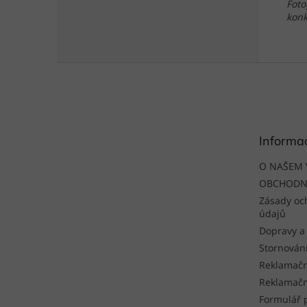
Foto
konk
Z
á
p
a
t
Informa
í
O NAŠEM 
OBCHODN
Zásady oc
údajů
Dopravy a
Stornován
Reklamačn
Reklamačn
Formulář 