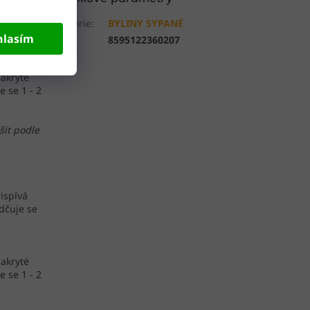
řispívá
Kategorie
:
BYLINY SYPANÉ
ědčuje se
hlasím
EAN
:
8595122360207
zakryté
e se 1 - 2
šit podle
řispívá
ědčuje se
zakryté
e se 1 - 2