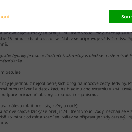
 břízy je jednou z nejoblíbenějších drog na močové cesty, ledviny. P
rmálnímu trávení a detoxikaci, na hladinu cholesterolu v krvi. Osv
nout
Sou
i podpoře přirozené obranyschopnosti organismu.
rava nálevu (platí pro listy, květy a natě):
a až dvě čajové lžičky se přelijí 1/4 litrem vroucí vody, nechají se v 
bě 15 minut odstát a scedí se. Nálev se připravuje vždy čerstvý. Pij
nně.
grafie bylinky je pouze ilustrační, skutečný vzhled se může mírně li
rétní šarže.
um betulae
 břízy je jednou z nejoblíbenějších drog na močové cesty, ledviny. P
rmálnímu trávení a detoxikaci, na hladinu cholesterolu v krvi. Osv
i podpoře přirozené obranyschopnosti organismu.
rava nálevu (platí pro listy, květy a natě):
a až dvě čajové lžičky se přelijí 1/4 litrem vroucí vody, nechají se v 
bě 15 minut odstát a scedí se. Nálev se připravuje vždy čerstvý. Pij
nně.