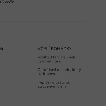
šit podle
ok
VČELÍ POHÁDKY
Včelka, která neuměla
vyrábět vosk
O skřítkovi a medu, který
uzdravoval
Pepíček a cesta za
ztraceným úlem