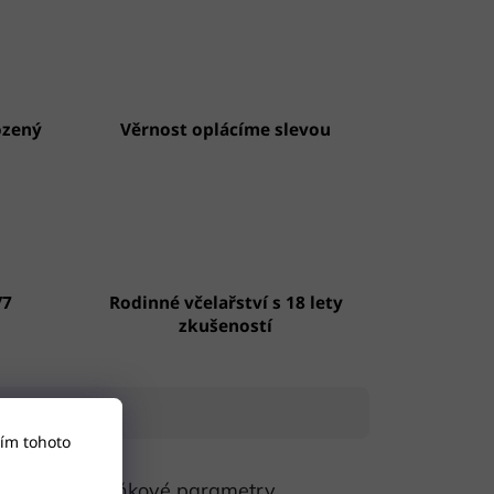
ozený
Věrnost oplácíme slevou
/7
Rodinné včelařství s 18 lety
zkušeností
ím tohoto
Doplňkové parametry