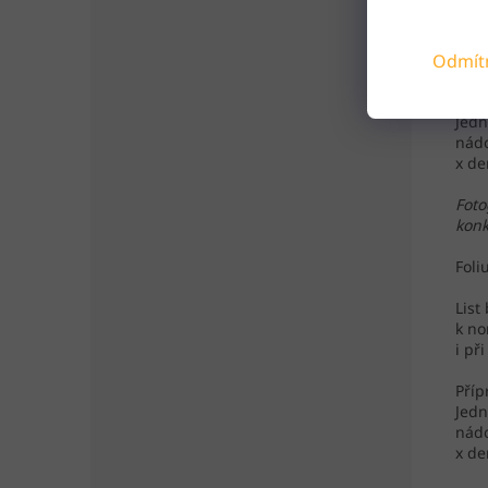
List
k no
Odmít
i př
Příp
Jedn
nádo
x de
Foto
konk
Foli
List
k no
i př
Příp
Jedn
nádo
x de