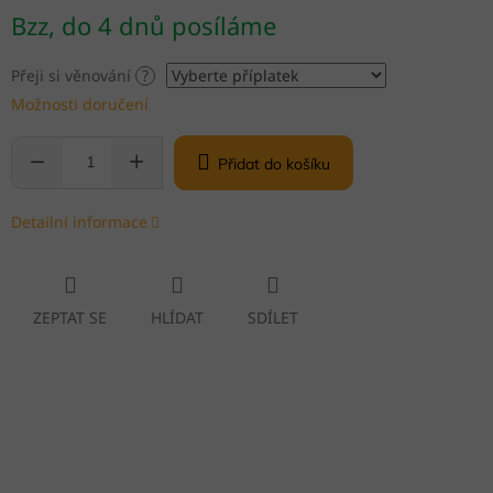
Měrná
Bzz, do 4 dnů posíláme
cena:
Přeji si věnování
?
Možnosti doručení
Přidat do košíku
Detailní informace
ZEPTAT SE
HLÍDAT
SDÍLET