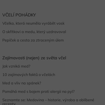
VČELÍ POHÁDKY
Včelka, která neuměla vyrábět vosk
O skřítkovi a medu, který uzdravoval
Pepíček a cesta za ztraceným úlem
Zajímavosti (nejen) ze světa včel
Jak vzniká med?
10 zajímavých faktů o včelách
Med a vliv na spánek?
Pomáhá med s bojem proti alergii na pyl?
Seznamte se: Medovina – historie, výroba a oblíbené
recepty