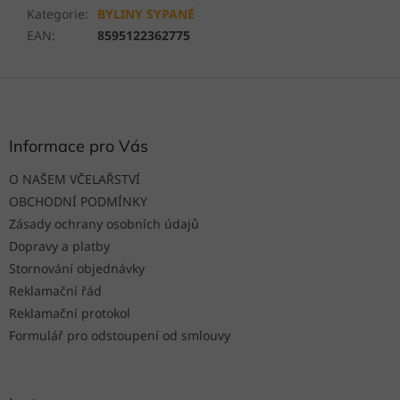
Kategorie
:
BYLINY SYPANÉ
EAN
:
8595122362775
Z
á
p
a
Informace pro Vás
t
O NAŠEM VČELAŘSTVÍ
í
OBCHODNÍ PODMÍNKY
Zásady ochrany osobních údajů
Dopravy a platby
Stornování objednávky
Reklamační řád
Reklamační protokol
Formulář pro odstoupení od smlouvy