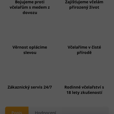
Bojujeme proti
Zajišťujeme včelám
včelařům s medem z
přirozený život
dovozu
Věrnost oplácíme
Včelaříme v čisté
slevou
přírodě
Zákaznický servis 24/7
Rodinné včelařství s
18 lety zkušeností
Popis
Hodnocení