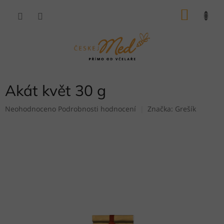
Přejít
NÁKU
na
obsah
KOŠÍK
Akát květ 30 g
Průměrné
Neohodnoceno
Podrobnosti hodnocení
Značka:
Grešík
hodnocení
produktu
je
0,0
z
5
hvězdiček.