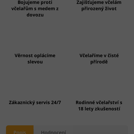
Bojujeme proti
Zajišťujeme včelám
včelařům s medem z
přirozený život
dovozu
Věrnost oplácíme
Včelaříme v čisté
slevou
přírodě
Zákaznický servis 24/7
Rodinné včelařství s
18 lety zkušeností
Popis
Hodnocení