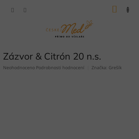
Přejít
NÁKU
na
obsah
KOŠÍK
Zázvor & Citrón 20 n.s.
Průměrné
Neohodnoceno
Podrobnosti hodnocení
Značka:
Grešík
hodnocení
produktu
je
0,0
z
5
hvězdiček.