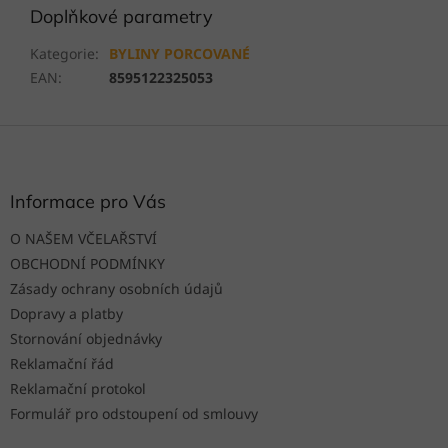
Doplňkové parametry
Kategorie
:
BYLINY PORCOVANÉ
EAN
:
8595122325053
Z
á
p
a
Informace pro Vás
t
O NAŠEM VČELAŘSTVÍ
í
OBCHODNÍ PODMÍNKY
Zásady ochrany osobních údajů
Dopravy a platby
Stornování objednávky
Reklamační řád
Reklamační protokol
Formulář pro odstoupení od smlouvy