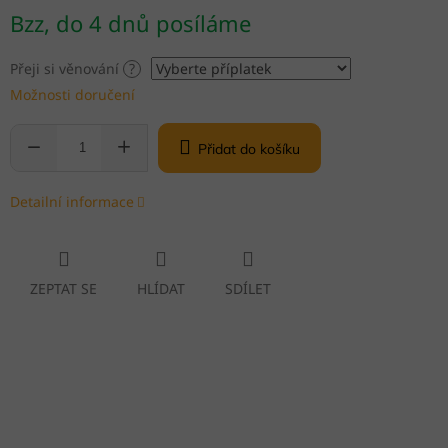
Měrná
Bzz, do 4 dnů posíláme
cena:
Přeji si věnování
?
Možnosti doručení
Přidat do košíku
Detailní informace
ZEPTAT SE
HLÍDAT
SDÍLET