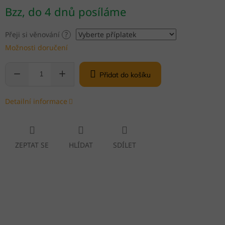
Měrná
Bzz, do 4 dnů posíláme
cena:
Přeji si věnování
?
Možnosti doručení
Přidat do košíku
Detailní informace
ZEPTAT SE
HLÍDAT
SDÍLET