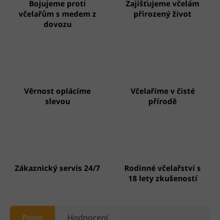
Bojujeme proti
Zajišťujeme včelám
včelařům s medem z
přirozený život
dovozu
Věrnost oplácíme
Včelaříme v čisté
slevou
přírodě
Zákaznický servis 24/7
Rodinné včelařství s
18 lety zkušeností
Popis
Hodnocení