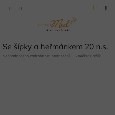
Přejít
NÁKU
na
obsah
KOŠÍK
Se šípky a heřmánkem 20 n.s.
Průměrné
Neohodnoceno
Podrobnosti hodnocení
Značka:
Grešík
hodnocení
produktu
je
0,0
z
5
hvězdiček.