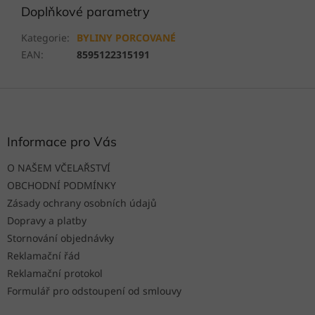
Doplňkové parametry
Kategorie
:
BYLINY PORCOVANÉ
EAN
:
8595122315191
Z
á
p
a
Informace pro Vás
t
O NAŠEM VČELAŘSTVÍ
í
OBCHODNÍ PODMÍNKY
Zásady ochrany osobních údajů
Dopravy a platby
Stornování objednávky
Reklamační řád
Reklamační protokol
Formulář pro odstoupení od smlouvy