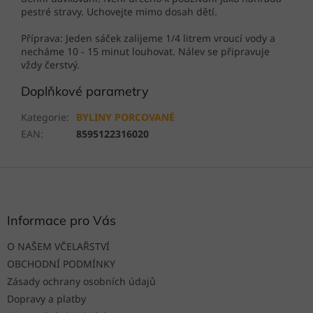
pestré stravy. Uchovejte mimo dosah dětí.
Příprava: Jeden sáček zalijeme 1/4 litrem vroucí vody a
necháme 10 - 15 minut louhovat. Nálev se připravuje
vždy čerstvý.
Doplňkové parametry
Kategorie
:
BYLINY PORCOVANÉ
EAN
:
8595122316020
Z
á
p
a
Informace pro Vás
t
O NAŠEM VČELAŘSTVÍ
í
OBCHODNÍ PODMÍNKY
Zásady ochrany osobních údajů
Dopravy a platby