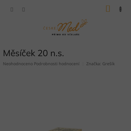
Přejít
NÁKU
na
obsah
KOŠÍK
Měsíček 20 n.s.
Průměrné
Neohodnoceno
Podrobnosti hodnocení
Značka:
Grešík
hodnocení
produktu
je
0,0
z
5
hvězdiček.