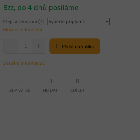
Měrná
Bzz, do 4 dnů posíláme
cena:
Přeji si věnování
?
Možnosti doručení
Přidat do košíku
Detailní informace
ZEPTAT SE
HLÍDAT
SDÍLET