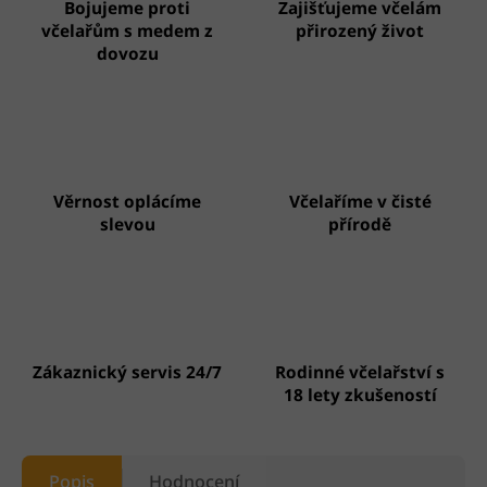
Bojujeme proti
Zajišťujeme včelám
včelařům s medem z
přirozený život
dovozu
Věrnost oplácíme
Včelaříme v čisté
slevou
přírodě
Zákaznický servis 24/7
Rodinné včelařství s
18 lety zkušeností
Popis
Hodnocení