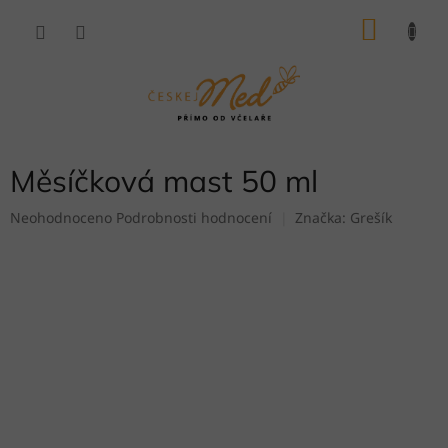
Přejít
NÁKU
na
obsah
KOŠÍK
Měsíčková mast 50 ml
Průměrné
Neohodnoceno
Podrobnosti hodnocení
Značka:
Grešík
hodnocení
produktu
je
0,0
z
5
hvězdiček.