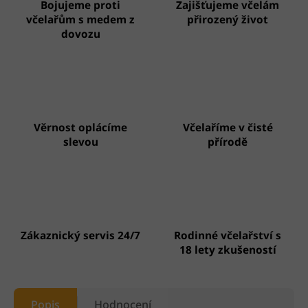
Bojujeme proti
Zajišťujeme včelám
včelařům s medem z
přirozený život
dovozu
Věrnost oplácíme
Včelaříme v čisté
slevou
přírodě
Zákaznický servis 24/7
Rodinné včelařství s
18 lety zkušeností
Popis
Hodnocení