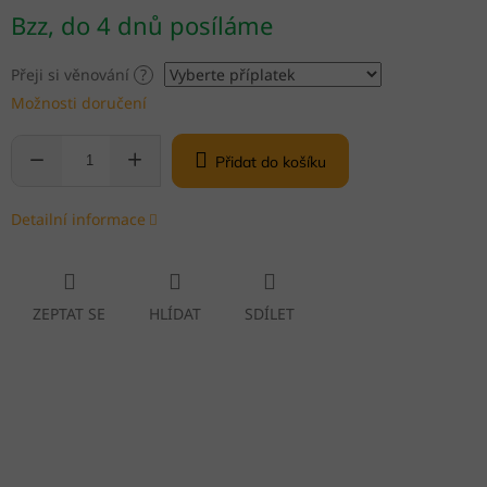
Měrná
Bzz, do 4 dnů posíláme
cena:
Přeji si věnování
?
Možnosti doručení
Přidat do košíku
Detailní informace
ZEPTAT SE
HLÍDAT
SDÍLET