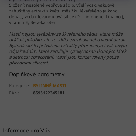
Složení: nesolené vepřové sádlo, včelí vosk, vakuově
zahuštěný extrakt z květu měsíčku lékařského (alkohol
denat., voda), levandulová silice (D - Limonene, Linalool),
vitamín E, Beta-karoten
Masti nejsou vyráběny ze škvařeného sádla, které může
dráždit pokožku, ale ze sádla extrahovaného vodní parou.
Bylinná složka je tvořena extrakty připravenými vakuovým
odpařováním, které zaručuje vysoký obsah účinných látek
a šetrnost zpracování. Masti jsou konzervovány pouze
přírodními silicemi.
Doplňkové parametry
Kategorie
:
BYLINNÉ MASTI
EAN
:
8595122345181
Z
á
p
a
Informace pro Vás