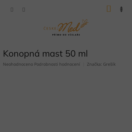
Přejít
NÁKU
na
obsah
KOŠÍK
Konopná mast 50 ml
Průměrné
Neohodnoceno
Podrobnosti hodnocení
Značka:
Grešík
hodnocení
produktu
je
0,0
z
5
hvězdiček.