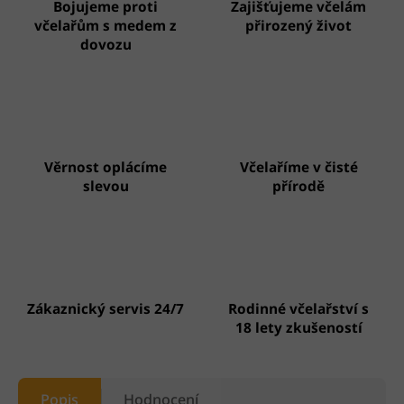
Bojujeme proti
Zajišťujeme včelám
včelařům s medem z
přirozený život
dovozu
Věrnost oplácíme
Včelaříme v čisté
slevou
přírodě
Zákaznický servis 24/7
Rodinné včelařství s
18 lety zkušeností
Popis
Hodnocení