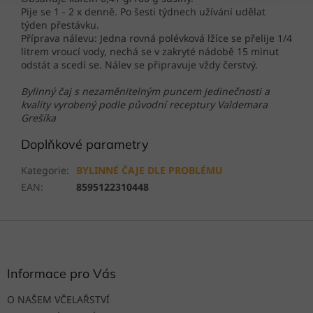
Pije se 1 - 2 x denně. Po šesti týdnech užívání udělat
týden přestávku.
Příprava nálevu: Jedna rovná polévková lžíce se přelije 1/4
litrem vroucí vody, nechá se v zakryté nádobě 15 minut
odstát a scedí se. Nálev se připravuje vždy čerstvý.
Bylinný čaj s nezaměnitelným puncem jedinečnosti a
kvality vyrobený podle původní receptury Valdemara
Grešíka
Doplňkové parametry
Kategorie
:
BYLINNÉ ČAJE DLE PROBLÉMU
EAN
:
8595122310448
Z
á
p
a
Informace pro Vás
t
O NAŠEM VČELAŘSTVÍ
í