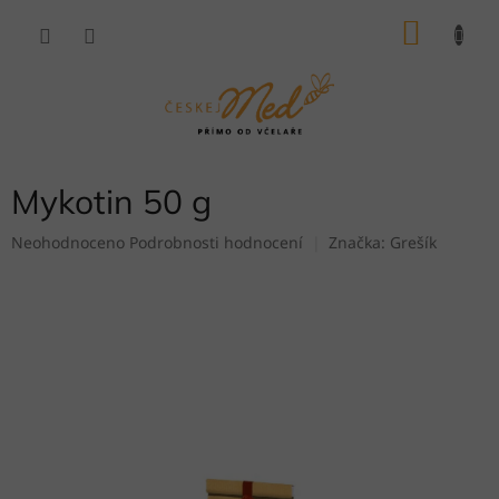
Přejít
NÁKU
na
obsah
KOŠÍK
Mykotin 50 g
Průměrné
Neohodnoceno
Podrobnosti hodnocení
Značka:
Grešík
hodnocení
produktu
je
0,0
z
5
hvězdiček.