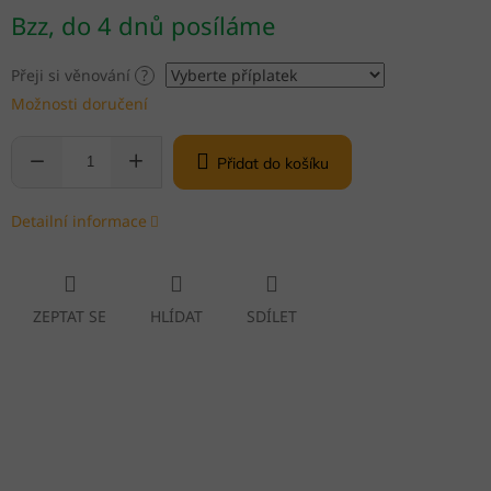
Měrná
Bzz, do 4 dnů posíláme
cena:
Přeji si věnování
?
Možnosti doručení
Přidat do košíku
Detailní informace
ZEPTAT SE
HLÍDAT
SDÍLET