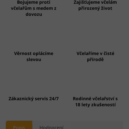
Bojujeme proti
Zajišťujeme včelám
včelařům s medem z
přirozený život
dovozu
Věrnost oplácíme
Včelaříme v čisté
slevou
přírodě
Zákaznický servis 24/7
Rodinné včelařství s
18 lety zkušeností
Popis
Hodnocení