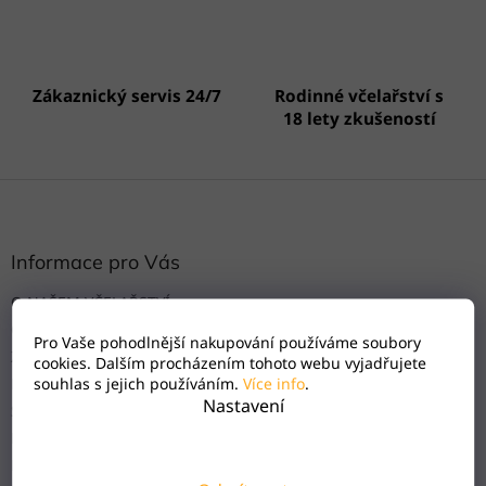
Zákaznický servis 24/7
Rodinné včelařství s
18 lety zkušeností
Z
á
p
a
Informace pro Vás
t
O NAŠEM VČELAŘSTVÍ
í
OBCHODNÍ PODMÍNKY
Pro Vaše pohodlnější nakupování používáme soubory
Zásady ochrany osobních údajů
cookies. Dalším procházením tohoto webu vyjadřujete
souhlas s jejich používáním.
Více info
.
Dopravy a platby
Nastavení
Stornování objednávky
Reklamační řád
Reklamační protokol