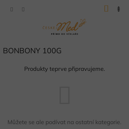
Přejít
NÁKU
na
obsah
KOŠÍK
BONBONY 100G
Produkty teprve připravujeme.
Můžete se ale podívat na ostatní kategorie.