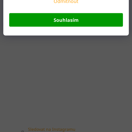
Odmítnout
Formulář pro odstoupení od smlouvy
Souhlasím
Instagram
Sledovat na Instagramu