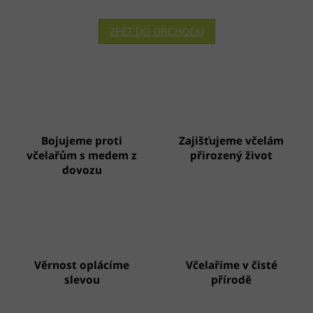
ZPĚT DO OBCHODU
Bojujeme proti
Zajišťujeme včelám
včelařům s medem z
přirozený život
dovozu
Věrnost oplácíme
Včelaříme v čisté
slevou
přírodě